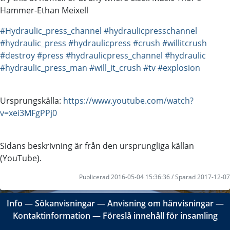
Hammer-Ethan Meixell
#Hydraulic_press_channel
#hydraulicpresschannel
#hydraulic_press
#hydraulicpress
#crush
#willitcrush
#destroy
#press
#hydraulicpress_channel
#hydraulic
#hydraulic_press_man
#will_it_crush
#tv
#explosion
Ursprungskälla:
https://www.youtube.com/watch?
v=xei3MFgPPj0
Sidans beskrivning är från den ursprungliga källan
(YouTube).
Publicerad 2016-05-04 15:36:36 / Sparad 2017-12-07
Info
―
Sökanvisningar
―
Anvisning om hänvisningar
―
Kontaktinformation
―
Föreslå innehåll för insamling