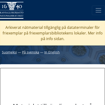
Arkiverat nätmaterial tillgänglig på dataterminaler för
friexemplar på friexemplarsbibliotekens lokaler. Mer info
på info sidan.
Suomeksi
―
På svenska
―
In English