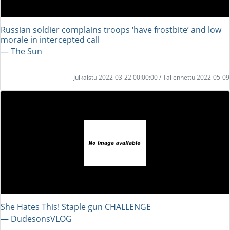
Russian soldier complains troops ‘have frostbite’ and low
morale in intercepted call
― The Sun
Julkaistu 2022-03-22 00:00:00 / Tallennettu 2022-05-09
She Hates This! Staple gun CHALLENGE
― DudesonsVLOG