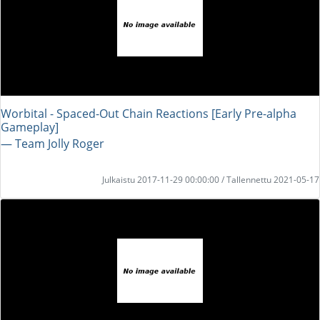
Worbital - Spaced-Out Chain Reactions [Early Pre-alpha
Gameplay]
― Team Jolly Roger
Julkaistu 2017-11-29 00:00:00 / Tallennettu 2021-05-17