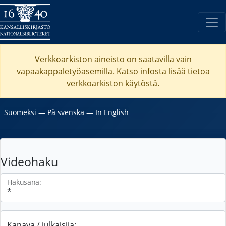
Verkkoarkiston aineisto on saatavilla vain
vapaakappaletyöasemilla. Katso
infosta
lisää tietoa
verkkoarkiston käytöstä.
Suomeksi
―
På svenska
―
In English
Videohaku
Hakusana:
Kanava / julkaisija: