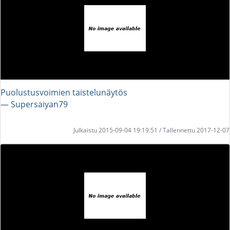
Puolustusvoimien taistelunäytös
― Supersaiyan79
Julkaistu 2015-09-04 19:19:51 / Tallennettu 2017-12-07