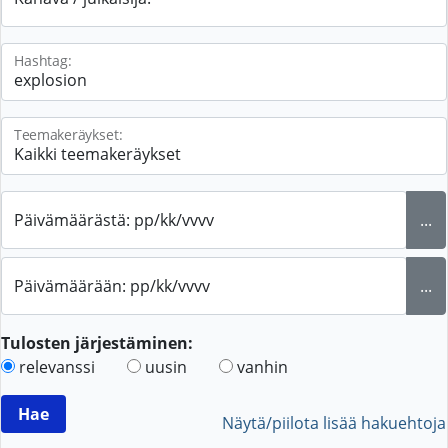
Hashtag:
Teemakeräykset:
Päivämäärästä: pp/kk/vvvv
...
Päivämäärään: pp/kk/vvvv
...
Tulosten järjestäminen:
relevanssi
uusin
vanhin
Näytä/piilota lisää hakuehtoja