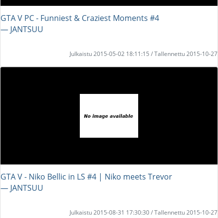
GTA V PC - Funniest & Craziest Moments #4
― JANTSUU
Julkaistu 2015-05-02 18:11:15 / Tallennettu 2015-10-27
GTA V - Niko Bellic in LS #4 | Niko meets Trevor
― JANTSUU
Julkaistu 2015-08-31 17:30:30 / Tallennettu 2015-10-27