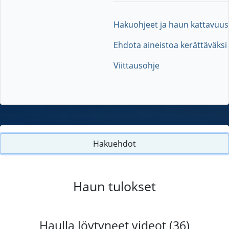
Hakuohjeet ja haun kattavuus
Ehdota aineistoa kerättäväksi
Viittausohje
Hakuehdot
Haun tulokset
Haulla löytyneet videot (36)