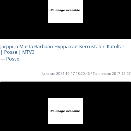
Jarppi Ja Musta Barbaari Hyppäävät Kerrostalon Katolta!
| Posse | MTV3
― Posse
Julkaistu 2014-10-17 18:20:46 / Tallennettu 2017-12-07