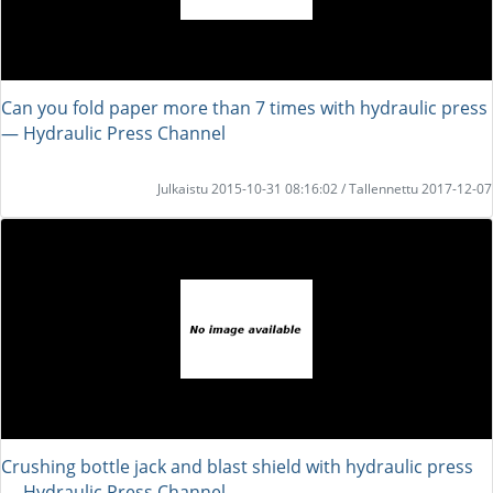
Can you fold paper more than 7 times with hydraulic press
― Hydraulic Press Channel
Julkaistu 2015-10-31 08:16:02 / Tallennettu 2017-12-07
Crushing bottle jack and blast shield with hydraulic press
― Hydraulic Press Channel