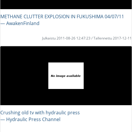
METHANE CLUTTER EXPLOSION IN FUKUSHIMA 04/07/11
― AwakenFinland
Julkaistu 2011-08-26 12:47:23 / Tallennettu 2017-12-11
Crushing old tv with hydraulic press
― Hydraulic Press Channel