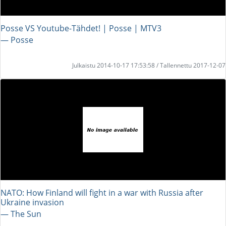
Posse VS Youtube-Tähdet! | Posse | MTV3
― Posse
Julkaistu 2014-10-17 17:53:58 / Tallennettu 2017-12-07
NATO: How Finland will fight in a war with Russia after
Ukraine invasion
― The Sun