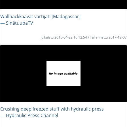
Wallhackkaavat vartijat! [Madagascar]
― SinätuubaTV
Julkaistu 2015-04-22 16:12:54 / Tallennettu 2017-12-07
Crushing deep freezed stuff with hydraulic press
― Hydraulic Press Channel