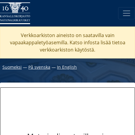
Verkkoarkiston aineisto on saatavilla vain
vapaakappaletyöasemilla. Katso
infosta
lisää tietoa
verkkoarkiston käytöstä.
Suomeksi
―
På svenska
―
In English