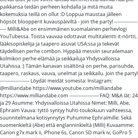
paikkansa teidän perheen kohdalla ja mitä muita
kokemuksia teillä on ollut :D Loppua maustaa jälleen
höpsöt bloopperit kuvauspäiviltä - join the party! ---------------
---- Milli&Abe on ensimmäinen suomalainen perhevlogi
YouTubessa. Toista vauvaa odottavat multitalentti it-nörtti,
lääkisopiskelija ja taapero asuvat USA:ssa ja tekevät
täydellisen perhe combon. Hyppää messiin seurailemaan
kolmikon perhe-elämää ja seikkailuja Yhdysvalloissa
Utahissa :) Tämän kanavan sisältönä on perhe, parisuhde,
taapero, raskaus, vauva, unelmat ja seikkailu. Join the party!
------------------- Löydät meidät somesta: Instagram:
@milliandabe https://www.youtube.com/milliandabe
https://www.milliandabe.com ------------------- FAQ: M&A Iät: 24
ja 29 Asumme: Yhdysvalloissa Utahissa Nimet: Milli, Abe,
Ephraim Vauva: tyttö syntyy huhti-toukokuun vaihteessa,
suunnitelmana kotisynnytys Puhumme Ephraimille: Sekä
suomenkieltä (Abe) että englanninkieltä (Milli) Kuvaamme:
Canon g7x mark ii, iPhone 6s, Canon 5D mark iv, GoPro 5