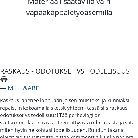
Materiaali saatavilla vain
vapaakappaletyöasemilla
RASKAUS - ODOTUKSET VS TODELLISUUS
😂
―
MILLI&ABE
Raskaus lähenee loppuaan ja sen muistoksi ja kunniaksi
repäistiin kokoamalla sketsit yhteen - tässä siis raskaus
odotukset vs todellisuus! Tää perhevlogi on
sketsikompilaatio raskauteen liittyvistä odotuksista ja siitä
miten hyvin ne kohtasi todellisuuden. Ruudun takana
olevat äidit ja isit voitte laittaa kommenttia kuinka nää piti