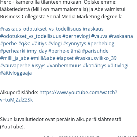
Hero+ kameroilla tilanteen mukaan! Opiskelemme:
lääketiedettä (Milli on mammalomalla) ja Abe valmistui
Business Collegesta Social Media Marketing degreellä
#raskaus_odotukset_vs_todellisuus
#raskaus
#odotukset_vs_todellisuus
#perhevlogi
#vauva
#raskaana
#perhe
#q&a
#äitiys
#vlogi
#synnytys
#perheblogi
#perhearki
#my_day
#perhe-elämä
#parisuhde
#milli_ja_abe
#milli&abe
#lapset
#raskausviikko_39
#vauvaperhe
#isyys
#vanhemmuus
#kotiäitiys
#äitivlogi
#äitivloggaaja
Alkuperäislähde:
https://www.youtube.com/watch?
v=tuMjZzfZ2Sk
Sivun kuvailutiedot ovat peräisin alkuperäislähteestä
(YouTube).