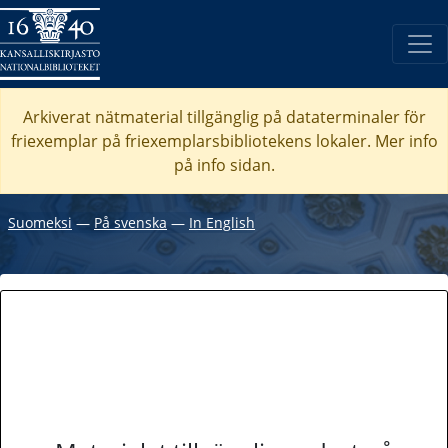
Arkiverat nätmaterial tillgänglig på dataterminaler för
friexemplar på friexemplarsbibliotekens lokaler. Mer info
på info sidan.
Suomeksi
―
På svenska
―
In English