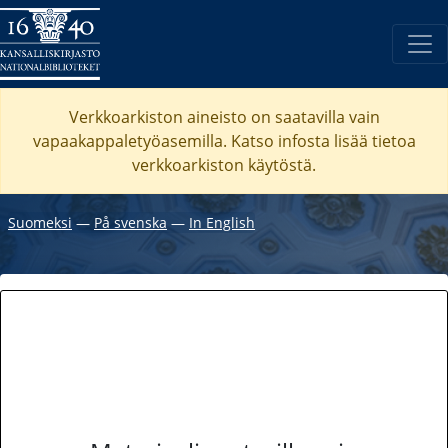
Verkkoarkiston aineisto on saatavilla vain
vapaakappaletyöasemilla. Katso
infosta
lisää tietoa
verkkoarkiston käytöstä.
Suomeksi
―
På svenska
―
In English