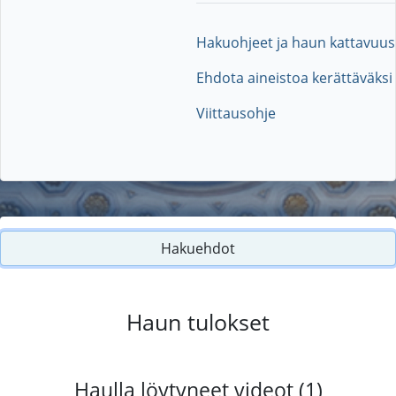
Hakuohjeet ja haun kattavuus
Ehdota aineistoa kerättäväksi
Viittausohje
Hakuehdot
Haun tulokset
Haulla löytyneet videot (1)