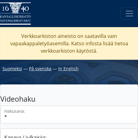
Verkkoarkiston aineisto on saatavilla vain
vapaakappaletyöasemilla. Katso
infosta
lisää tietoa
verkkoarkiston käytöstä.
Suomeksi
―
På svenska
―
In English
Videohaku
Hakusana:
Kanava / julkaisija: