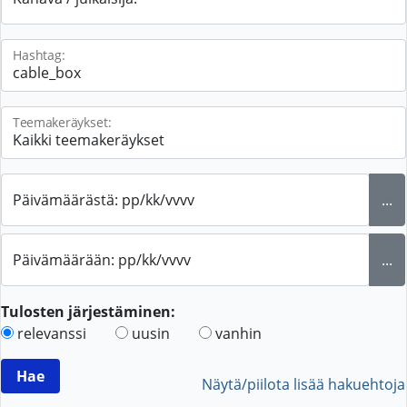
Hashtag:
Teemakeräykset:
Päivämäärästä: pp/kk/vvvv
...
Päivämäärään: pp/kk/vvvv
...
Tulosten järjestäminen:
relevanssi
uusin
vanhin
Näytä/piilota lisää hakuehtoja