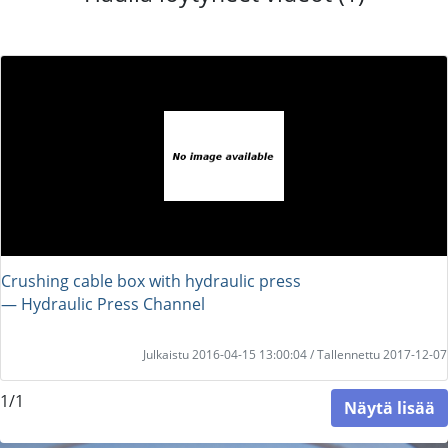
Crushing cable box with hydraulic press
― Hydraulic Press Channel
Julkaistu 2016-04-15 13:00:04 / Tallennettu 2017-12-07
1/1
Näytä lisää