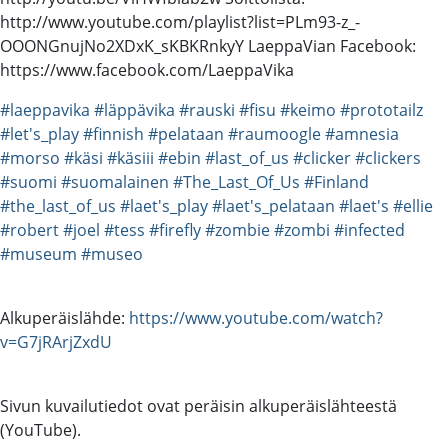
http://www.youtube.com/playlist?list=PLm93-z_-
OOONGnujNo2XDxK_sKBKRnkyY LaeppaVian Facebook:
https://www.facebook.com/LaeppaVika
#laeppavika
#läppävika
#rauski
#fisu
#keimo
#prototailz
#let's_play
#finnish
#pelataan
#raumoogle
#amnesia
#morso
#käsi
#käsiii
#ebin
#last_of_us
#clicker
#clickers
#suomi
#suomalainen
#The_Last_Of_Us
#Finland
#the_last_of_us
#laet's_play
#laet's_pelataan
#laet's
#ellie
#robert
#joel
#tess
#firefly
#zombie
#zombi
#infected
#museum
#museo
Alkuperäislähde:
https://www.youtube.com/watch?
v=G7jRArjZxdU
Sivun kuvailutiedot ovat peräisin alkuperäislähteestä
(YouTube).