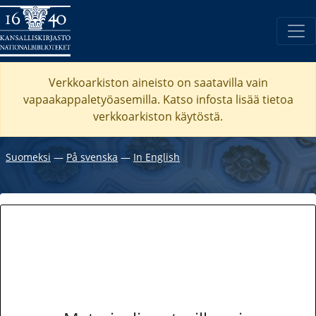
Verkkoarkiston aineisto on saatavilla vain
vapaakappaletyöasemilla. Katso
infosta
lisää tietoa
verkkoarkiston käytöstä.
Suomeksi
―
På svenska
―
In English