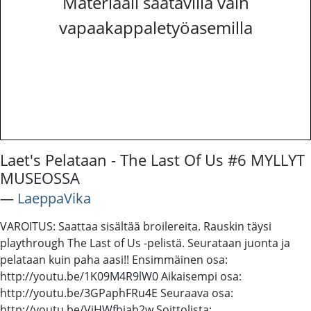
Materiaali saatavilla vain
vapaakappaletyöasemilla
Laet's Pelataan - The Last Of Us #6 MYLLYT
MUSEOSSA
―
LaeppaVika
VAROITUS: Saattaa sisältää broilereita. Rauskin täysi
playthrough The Last of Us -pelistä. Seurataan juonta ja
pelataan kuin paha aasi!! Ensimmäinen osa:
http://youtu.be/1K09M4R9lW0 Aikaisempi osa:
http://youtu.be/3GPaphFRu4E Seuraava osa:
http://youtu.be/ViHWfbiab2w Soittolista: