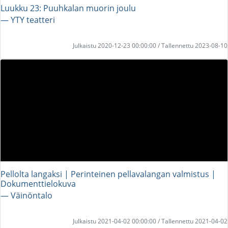
Luukku 23: Puuhkalan muorin joulu
― YTY teatteri
Julkaistu 2020-12-23 00:00:00 / Tallennettu 2023-08-10
Pellolta langaksi | Perinteinen pellavalangan valmistus |
Dokumenttielokuva
― Väinöntalo
Julkaistu 2021-04-02 00:00:00 / Tallennettu 2021-04-02