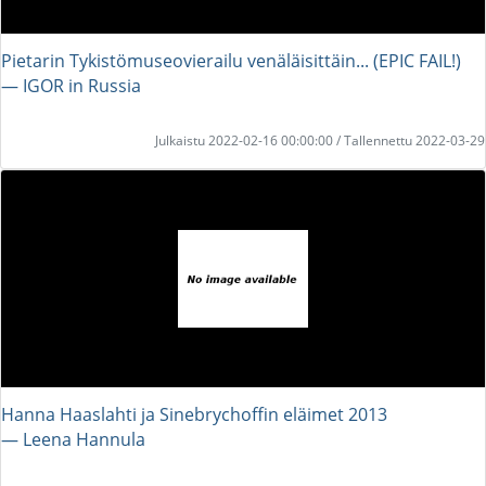
Pietarin Tykistömuseovierailu venäläisittäin... (EPIC FAIL!)
― IGOR in Russia
Julkaistu 2022-02-16 00:00:00 / Tallennettu 2022-03-29
Hanna Haaslahti ja Sinebrychoffin eläimet 2013
― Leena Hannula