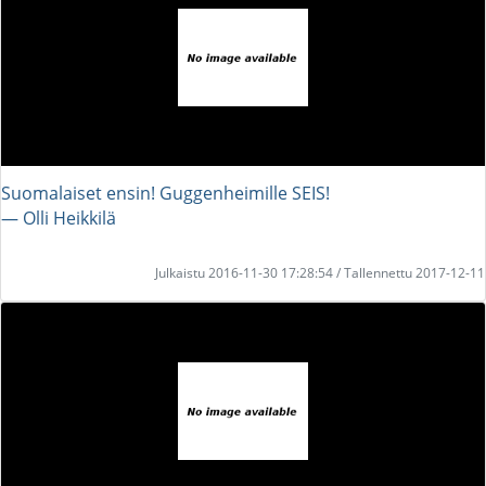
Suomalaiset ensin! Guggenheimille SEIS!
― Olli Heikkilä
Julkaistu 2016-11-30 17:28:54 / Tallennettu 2017-12-11