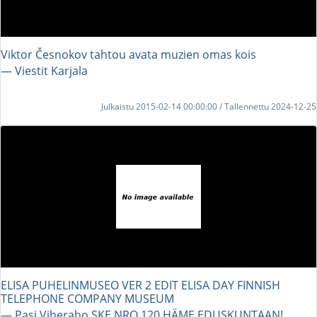
Viktor Česnokov tahtou avata muzien omas kois
― Viestit Karjala
Julkaistu 2015-02-14 00:00:00 / Tallennettu 2024-12-25
ELISA PUHELINMUSEO VER 2 EDIT ELISA DAY FINNISH
TELEPHONE COMPANY MUSEUM
― Pasi Viheraho SKE NRO 120 HÄME EDUSKUNTAAN!