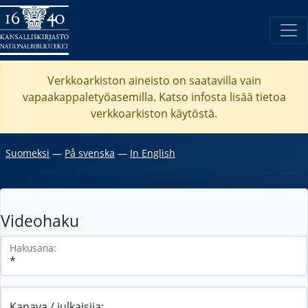
Verkkoarkiston aineisto on saatavilla vain
vapaakappaletyöasemilla. Katso
infosta
lisää tietoa
verkkoarkiston käytöstä.
Suomeksi
―
På svenska
―
In English
Videohaku
Hakusana:
Kanava / julkaisija: