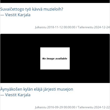
Suvaičettogo työ kävvä muzieloih?
― Viestit Karjala
Julkaistu 2018-11-12 00:00:00 / Tallennettu 2024-12-24
Äynyäkošen kylän eläjä järjesti musejon
― Viestit Karjala
Julkaistu 2016-09-29 00:00:00 / Tallennettu 2024-12-22