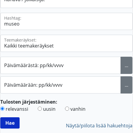
Hashtag:
Teemakeräykset:
Päivämäärästä: pp/kk/vvvv
...
Päivämäärään: pp/kk/vvvv
...
Tulosten järjestäminen:
relevanssi
uusin
vanhin
Näytä/piilota lisää hakuehtoja