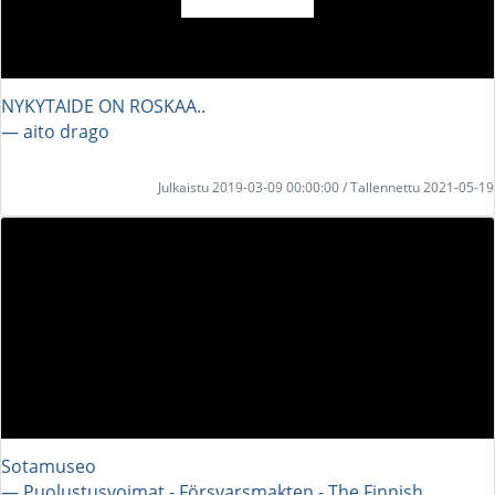
NYKYTAIDE ON ROSKAA..
― aito drago
Julkaistu 2019-03-09 00:00:00 / Tallennettu 2021-05-19
Sotamuseo
― Puolustusvoimat - Försvarsmakten - The Finnish