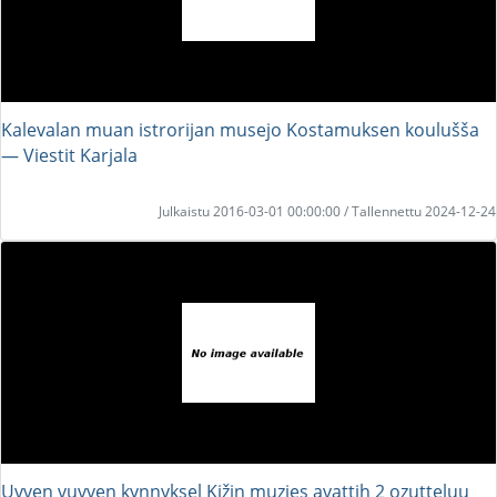
Kalevalan muan istrorijan musejo Kostamuksen koulušša
― Viestit Karjala
Julkaistu 2016-03-01 00:00:00 / Tallennettu 2024-12-24
Uvven vuvven kynnyksel Kižin muzies avattih 2 ozutteluu