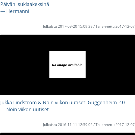
Päiväni suklaakeksinä
― Hermanni
Julkaistu 2017-09-20 15:09:39 / Tallennettu 2017-12-07
Jukka Lindström & Noin viikon uutiset: Guggenheim 2.0
― Noin viikon uutiset
Julkaistu 2016-11-11 12:59:02 / Tallennettu 2017-12-07