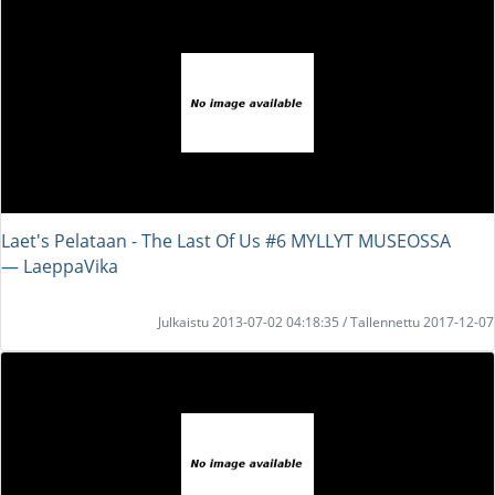
Laet's Pelataan - The Last Of Us #6 MYLLYT MUSEOSSA
― LaeppaVika
Julkaistu 2013-07-02 04:18:35 / Tallennettu 2017-12-07