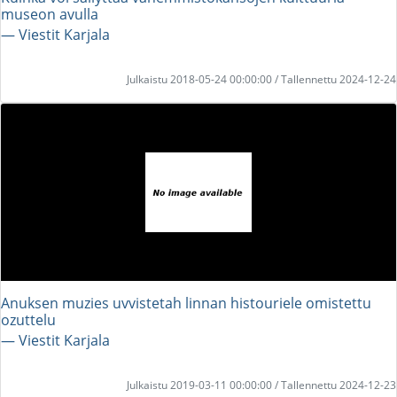
museon avulla
― Viestit Karjala
Julkaistu 2018-05-24 00:00:00 / Tallennettu 2024-12-24
Anuksen muzies uvvistetah linnan histouriele omistettu
ozuttelu
― Viestit Karjala
Julkaistu 2019-03-11 00:00:00 / Tallennettu 2024-12-23