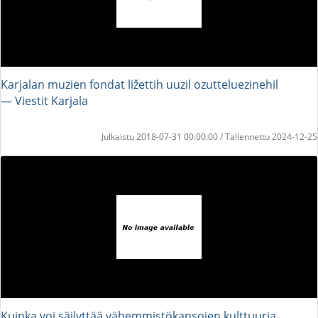
Karjalan muzien fondat ližettih uuzil ozutteluezinehil
― Viestit Karjala
Julkaistu 2018-07-31 00:00:00 / Tallennettu 2024-12-25
Kuinka voi säilyttää vähemmistökansojen kulttuuria