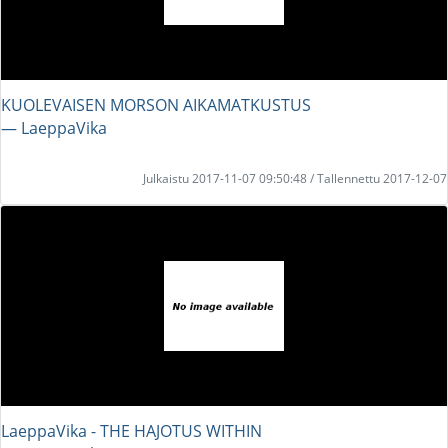
KUOLEVAISEN MORSON AIKAMATKUSTUS
― LaeppaVika
Julkaistu 2017-11-07 09:50:48 / Tallennettu 2017-12-07
LaeppaVika - THE HAJOTUS WITHIN