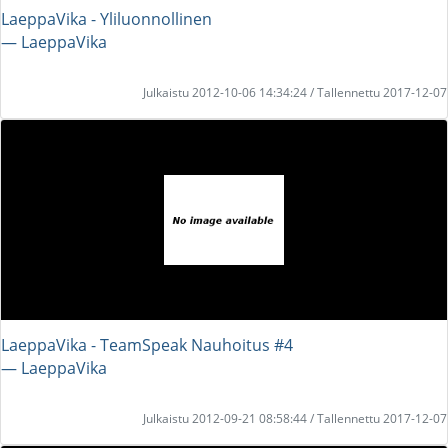
LaeppaVika - Yliluonnollinen
― LaeppaVika
Julkaistu 2012-10-06 14:34:24 / Tallennettu 2017-12-07
LaeppaVika - TeamSpeak Nauhoitus #4
― LaeppaVika
Julkaistu 2012-09-21 08:58:44 / Tallennettu 2017-12-07