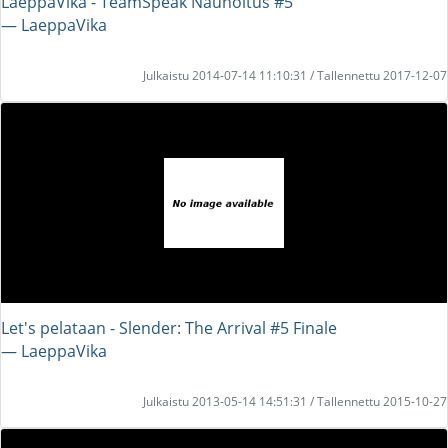
LaeppaVika - TeamSpeak Nauhoitus #5
― LaeppaVika
Julkaistu 2014-07-14 11:10:31 / Tallennettu 2017-12-07
Let's pelataan - Slender: The Arrival #5 Finale
― LaeppaVika
Julkaistu 2013-05-14 14:51:31 / Tallennettu 2015-10-27