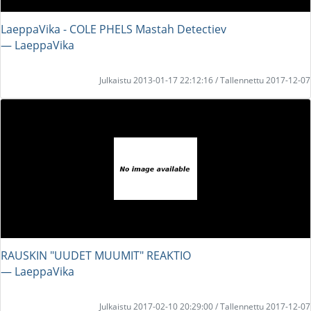
LaeppaVika - COLE PHELS Mastah Detectiev
― LaeppaVika
Julkaistu 2013-01-17 22:12:16 / Tallennettu 2017-12-07
RAUSKIN "UUDET MUUMIT" REAKTIO
― LaeppaVika
Julkaistu 2017-02-10 20:29:00 / Tallennettu 2017-12-07