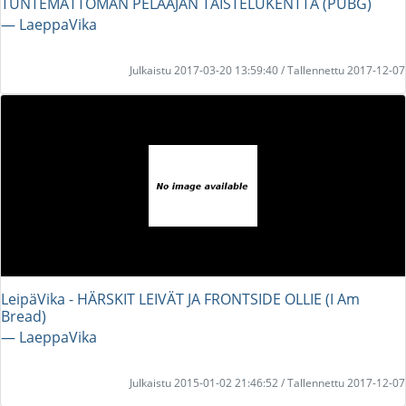
TUNTEMATTOMAN PELAAJAN TAISTELUKENTTÄ (PUBG)
― LaeppaVika
Julkaistu 2017-03-20 13:59:40 / Tallennettu 2017-12-07
LeipäVika - HÄRSKIT LEIVÄT JA FRONTSIDE OLLIE (I Am
Bread)
― LaeppaVika
Julkaistu 2015-01-02 21:46:52 / Tallennettu 2017-12-07