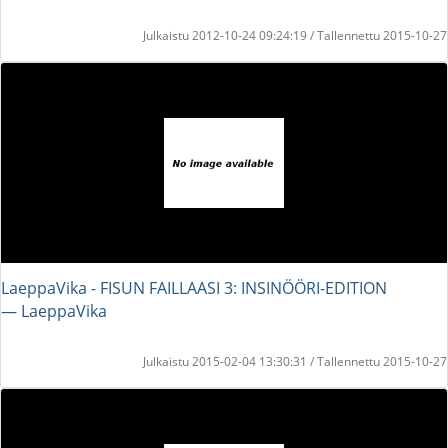
Julkaistu 2012-10-24 09:24:19 / Tallennettu 2015-10-27
LaeppaVika - FISUN FAILLAASI 3: INSINÖÖRI-EDITION
― LaeppaVika
Julkaistu 2015-02-04 13:30:31 / Tallennettu 2015-10-27