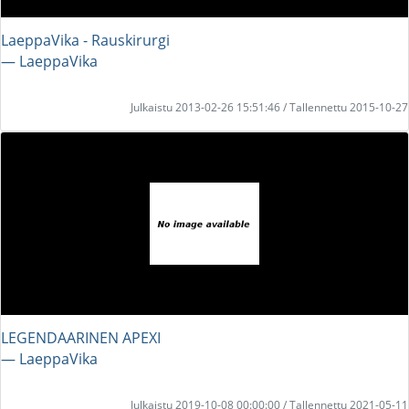
LaeppaVika - Rauskirurgi
― LaeppaVika
Julkaistu 2013-02-26 15:51:46 / Tallennettu 2015-10-27
LEGENDAARINEN APEXI
― LaeppaVika
Julkaistu 2019-10-08 00:00:00 / Tallennettu 2021-05-11