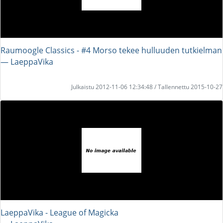
Raumoogle Classics - #4 Morso tekee hulluuden tutkielman
― LaeppaVika
Julkaistu 2012-11-06 12:34:48 / Tallennettu 2015-10-27
LaeppaVika - League of Magicka