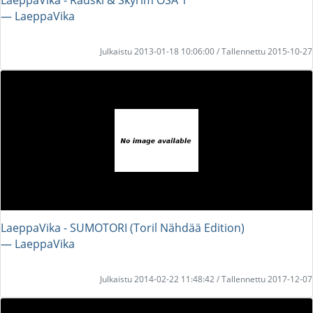
― LaeppaVika
Julkaistu 2013-01-18 10:06:00 / Tallennettu 2015-10-27
LaeppaVika - SUMOTORI (Toril Nähdää Edition)
― LaeppaVika
Julkaistu 2014-02-22 11:48:42 / Tallennettu 2017-12-07