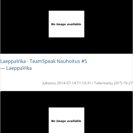
LaeppaVika - TeamSpeak Nauhoitus #5
― LaeppaVika
Julkaistu 2014-07-14 11:10:31 / Tallennettu 2015-10-27