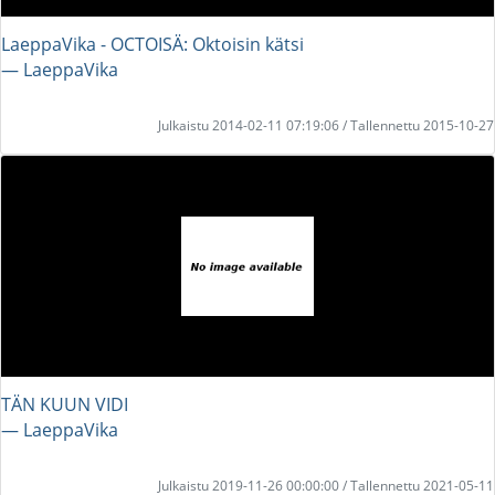
LaeppaVika - OCTOISÄ: Oktoisin kätsi
― LaeppaVika
Julkaistu 2014-02-11 07:19:06 / Tallennettu 2015-10-27
TÄN KUUN VIDI
― LaeppaVika
Julkaistu 2019-11-26 00:00:00 / Tallennettu 2021-05-11