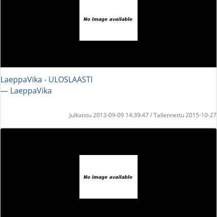
LaeppaVika - ULOSLAASTI
― LaeppaVika
Julkaistu 2013-09-09 14:39:47 / Tallennettu 2015-10-27