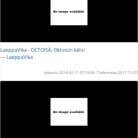
LaeppaVika - OCTOISÄ: Oktoisin kätsi
― LaeppaVika
Julkaistu 2014-02-11 07:19:06 / Tallennettu 2017-12-07