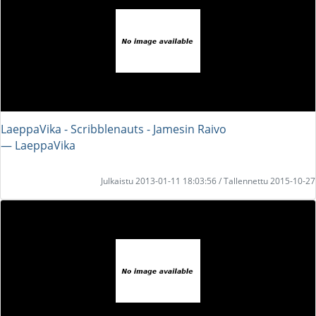
LaeppaVika - Scribblenauts - Jamesin Raivo
― LaeppaVika
Julkaistu 2013-01-11 18:03:56 / Tallennettu 2015-10-27