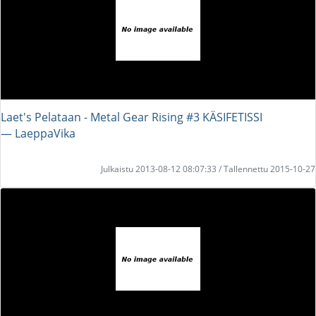
Laet's Pelataan - Metal Gear Rising #3 KÄSIFETISSI
― LaeppaVika
Julkaistu 2013-08-12 08:07:33 / Tallennettu 2015-10-27