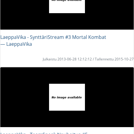
LaeppaVika - SynttäriStream #3 Mortal Kombat
― LaeppaVika
Julkaistu 2013-06-28 12:12:12 / Tallennettu 2015-10-27