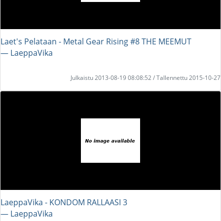
Laet's Pelataan - Metal Gear Rising #8 THE MEEMUT
― LaeppaVika
Julkaistu 2013-08-19 08:08:52 / Tallennettu 2015-10-27
LaeppaVika - KONDOM RALLAASI 3
― LaeppaVika