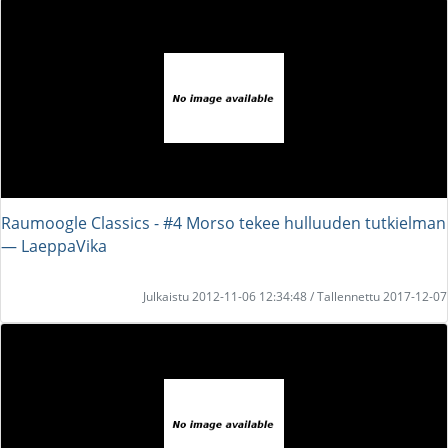
Raumoogle Classics - #4 Morso tekee hulluuden tutkielman
― LaeppaVika
Julkaistu 2012-11-06 12:34:48 / Tallennettu 2017-12-07