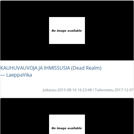
KAUHUVAUVOJA JA IHMISSUSIA (Dead Realm)
― LaeppaVika
Julkaistu 2015-08-16 16:23:48 / Tallennettu 2017-12-07