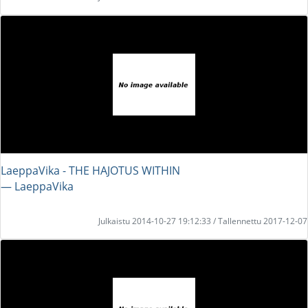
LaeppaVika - THE HAJOTUS WITHIN
― LaeppaVika
Julkaistu 2014-10-27 19:12:33 / Tallennettu 2017-12-07