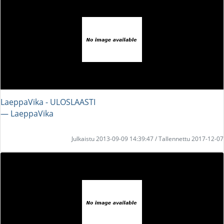
LaeppaVika - ULOSLAASTI
― LaeppaVika
Julkaistu 2013-09-09 14:39:47 / Tallennettu 2017-12-07