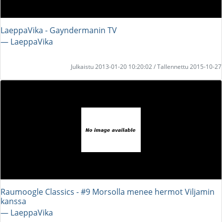
LaeppaVika - Gayndermanin TV
― LaeppaVika
Julkaistu 2013-01-20 10:20:02 / Tallennettu 2015-10-27
Raumoogle Classics - #9 Morsolla menee hermot Viljamin
kanssa
― LaeppaVika