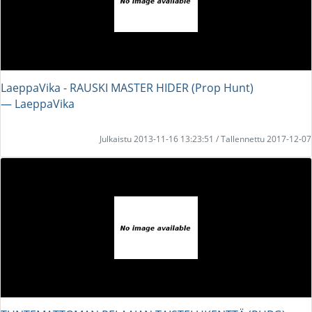
LaeppaVika - RAUSKI MASTER HIDER (Prop Hunt)
― LaeppaVika
Julkaistu 2013-11-16 13:23:51 / Tallennettu 2017-12-07