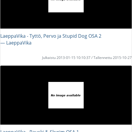
LaeppaVika - Tyttö, Pervo ja Stupid Dog OSA 2
― LaeppaVika
Julkaistu 2013-01-15 10:10:37 / Tallennettu 2015-10-27
LaeppaVika - Rauski & Skyrim OSA 1