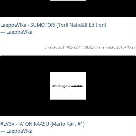
LaeppaVika - SUMOTORI (Toril Nähdää Edition)
― LaeppaVika
Julkaistu 2014-02-22 11:48:42 / Tallennettu 2015-10-27
#LV3V - 'A' ON KAASU (Mario Kart #1)
― LaeppaVika