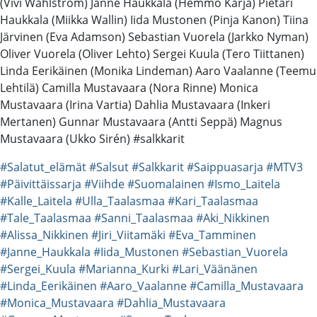
(Vivi Wahlström) Janne Haukkala (Hemmo Karja) Pietari
Haukkala (Miikka Wallin) Iida Mustonen (Pinja Kanon) Tiina
Järvinen (Eva Adamson) Sebastian Vuorela (Jarkko Nyman)
Oliver Vuorela (Oliver Lehto) Sergei Kuula (Tero Tiittanen)
Linda Eerikäinen (Monika Lindeman) Aaro Vaalanne (Teemu
Lehtilä) Camilla Mustavaara (Nora Rinne) Monica
Mustavaara (Irina Vartia) Dahlia Mustavaara (Inkeri
Mertanen) Gunnar Mustavaara (Antti Seppä) Magnus
Mustavaara (Ukko Sirén) #salkkarit
#Salatut_elämät
#Salsut
#Salkkarit
#Saippuasarja
#MTV3
#Päivittäissarja
#Viihde
#Suomalainen
#Ismo_Laitela
#Kalle_Laitela
#Ulla_Taalasmaa
#Kari_Taalasmaa
#Tale_Taalasmaa
#Sanni_Taalasmaa
#Aki_Nikkinen
#Alissa_Nikkinen
#Jiri_Viitamäki
#Eva_Tamminen
#Janne_Haukkala
#Iida_Mustonen
#Sebastian_Vuorela
#Sergei_Kuula
#Marianna_Kurki
#Lari_Väänänen
#Linda_Eerikäinen
#Aaro_Vaalanne
#Camilla_Mustavaara
#Monica_Mustavaara
#Dahlia_Mustavaara