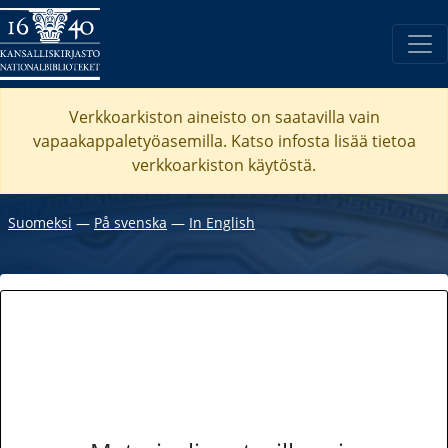
Verkkoarkiston aineisto on saatavilla vain
vapaakappaletyöasemilla. Katso
infosta
lisää tietoa
verkkoarkiston käytöstä.
Suomeksi
―
På svenska
―
In English