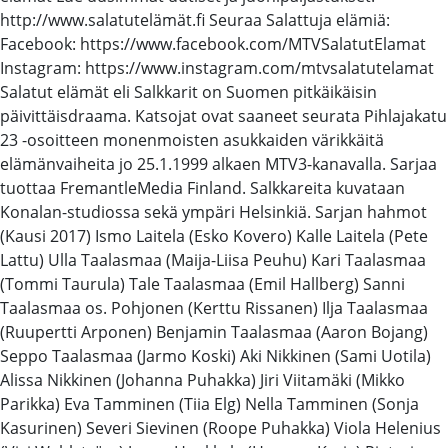
http://www.salatutelämät.fi Seuraa Salattuja elämiä:
Facebook: https://www.facebook.com/MTVSalatutElamat
Instagram: https://www.instagram.com/mtvsalatutelamat
Salatut elämät eli Salkkarit on Suomen pitkäikäisin
päivittäisdraama. Katsojat ovat saaneet seurata Pihlajakatu
23 -osoitteen monenmoisten asukkaiden värikkäitä
elämänvaiheita jo 25.1.1999 alkaen MTV3-kanavalla. Sarjaa
tuottaa FremantleMedia Finland. Salkkareita kuvataan
Konalan-studiossa sekä ympäri Helsinkiä. Sarjan hahmot
(Kausi 2017) Ismo Laitela (Esko Kovero) Kalle Laitela (Pete
Lattu) Ulla Taalasmaa (Maija-Liisa Peuhu) Kari Taalasmaa
(Tommi Taurula) Tale Taalasmaa (Emil Hallberg) Sanni
Taalasmaa os. Pohjonen (Kerttu Rissanen) Ilja Taalasmaa
(Ruupertti Arponen) Benjamin Taalasmaa (Aaron Bojang)
Seppo Taalasmaa (Jarmo Koski) Aki Nikkinen (Sami Uotila)
Alissa Nikkinen (Johanna Puhakka) Jiri Viitamäki (Mikko
Parikka) Eva Tamminen (Tiia Elg) Nella Tamminen (Sonja
Kasurinen) Severi Sievinen (Roope Puhakka) Viola Helenius