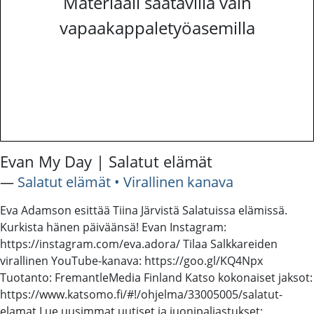
Materiaali saatavilla vain
vapaakappaletyöasemilla
Evan My Day | Salatut elämät
―
Salatut elämät • Virallinen kanava
Eva Adamson esittää Tiina Järvistä Salatuissa elämissä.
Kurkista hänen päiväänsä! Evan Instagram:
https://instagram.com/eva.adora/ Tilaa Salkkareiden
virallinen YouTube-kanava: https://goo.gl/KQ4Npx
Tuotanto: FremantleMedia Finland Katso kokonaiset jaksot:
https://www.katsomo.fi/#!/ohjelma/33005005/salatut-
elamat Lue uusimmat uutiset ja juonipaljastukset: