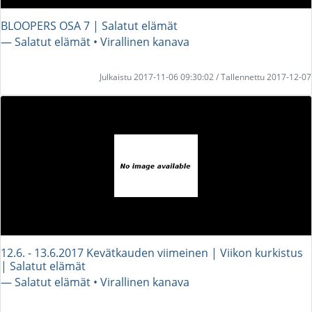
BLOOPERS OSA 7 | Salatut elämät
― Salatut elämät • Virallinen kanava
Julkaistu 2017-11-06 09:30:02 / Tallennettu 2017-12-07
12.6. - 13.6.2017 Kevätkauden viimeinen | Viikon kurkistus
| Salatut elämät
― Salatut elämät • Virallinen kanava