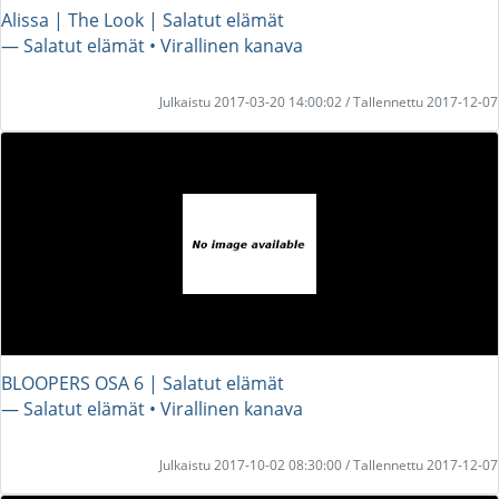
Alissa | The Look | Salatut elämät
― Salatut elämät • Virallinen kanava
Julkaistu 2017-03-20 14:00:02 / Tallennettu 2017-12-07
BLOOPERS OSA 6 | Salatut elämät
― Salatut elämät • Virallinen kanava
Julkaistu 2017-10-02 08:30:00 / Tallennettu 2017-12-07