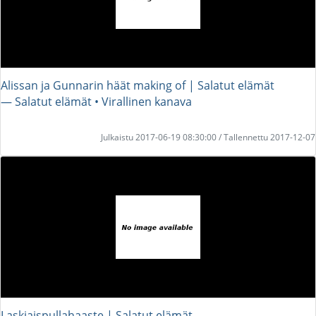
Alissan ja Gunnarin häät making of | Salatut elämät
― Salatut elämät • Virallinen kanava
Julkaistu 2017-06-19 08:30:00 / Tallennettu 2017-12-07
Laskiaispullahaaste | Salatut elämät