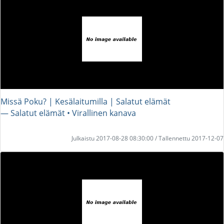
Missä Poku? | Kesälaitumilla | Salatut elämät
― Salatut elämät • Virallinen kanava
Julkaistu 2017-08-28 08:30:00 / Tallennettu 2017-12-07