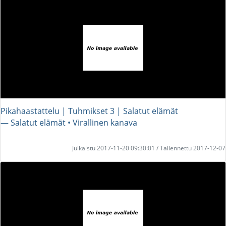
Pikahaastattelu | Tuhmikset 3 | Salatut elämät
― Salatut elämät • Virallinen kanava
Julkaistu 2017-11-20 09:30:01 / Tallennettu 2017-12-07