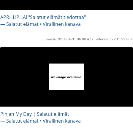
APRILLIPILA! "Salatut elämät tiedottaa"
― Salatut elämät • Virallinen kanava
Julkaistu 2017-04-01 06:00:42 / Tallennettu 2017-12-07
Pinjan My Day | Salatut elämät
― Salatut elämät • Virallinen kanava