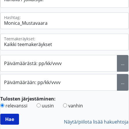
Hashtag:
Teemakeräykset:
Päivämäärästä: pp/kk/vvvv
...
Päivämäärään: pp/kk/vvvv
...
Tulosten järjestäminen:
relevanssi
uusin
vanhin
Näytä/piilota lisää hakuehtoja