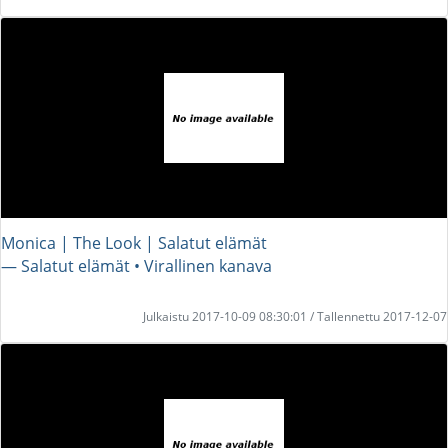
Monica | The Look | Salatut elämät
― Salatut elämät • Virallinen kanava
Julkaistu 2017-10-09 08:30:01 / Tallennettu 2017-12-07