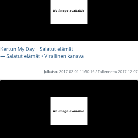
Kertun My Day | Salatut elämät
― Salatut elämät • Virallinen kanava
Julkaistu 2017-02-01 11:50:16 / Tallennettu 2017-12-07