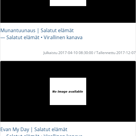
Munantuunaus | Salatut elämät
― Salatut elämät • Virallinen kanava
Julkaistu 2017-04-10 08:30:00 / Tallennettu 2017-12-07
Evan My Day | Salatut elämät