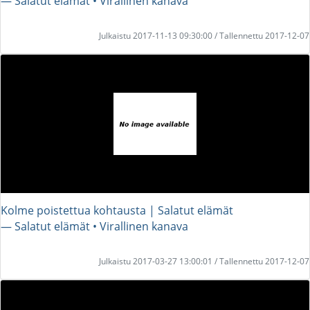
― Salatut elämät • Virallinen kanava
Julkaistu 2017-11-13 09:30:00 / Tallennettu 2017-12-07
Kolme poistettua kohtausta | Salatut elämät
― Salatut elämät • Virallinen kanava
Julkaistu 2017-03-27 13:00:01 / Tallennettu 2017-12-07