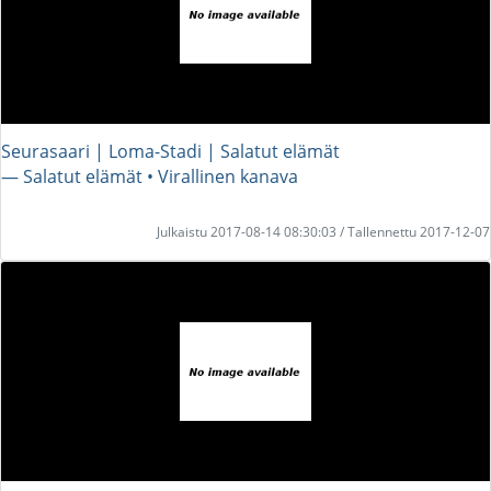
Seurasaari | Loma-Stadi | Salatut elämät
― Salatut elämät • Virallinen kanava
Julkaistu 2017-08-14 08:30:03 / Tallennettu 2017-12-07