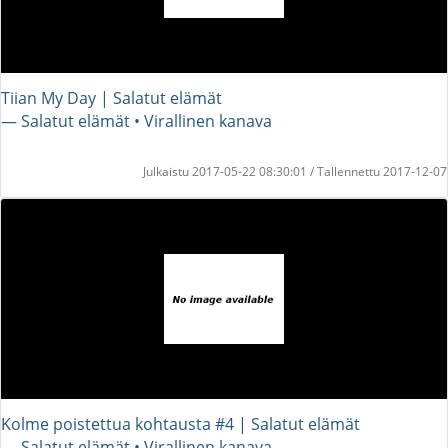
Tiian My Day | Salatut elämät
― Salatut elämät • Virallinen kanava
Julkaistu 2017-05-22 08:30:01 / Tallennettu 2017-12-07
Kolme poistettua kohtausta #4 | Salatut elämät
― Salatut elämät • Virallinen kanava