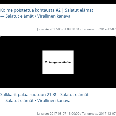
Kolme poistettua kohtausta #2 | Salatut elämät
― Salatut elämät • Virallinen kanava
Julkaistu 2017-05-01 08:30:01 / Tallennettu 2017-12-07
Salkkarit palaa ruutuun 21.8! | Salatut elämät
― Salatut elämät • Virallinen kanava
Julkaistu 2017-08-07 13:00:00 / Tallennettu 2017-12-07