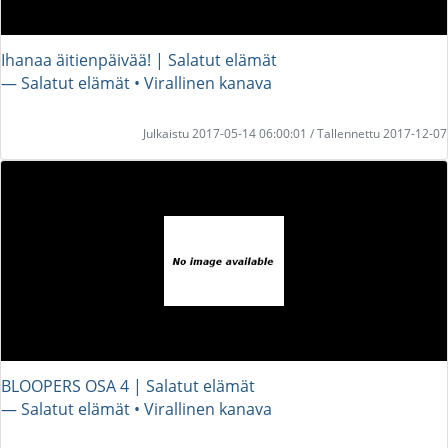
Ihanaa äitienpäivää! | Salatut elämät
― Salatut elämät • Virallinen kanava
Julkaistu 2017-05-14 06:00:01 / Tallennettu 2017-12-07
BLOOPERS OSA 4 | Salatut elämät
― Salatut elämät • Virallinen kanava