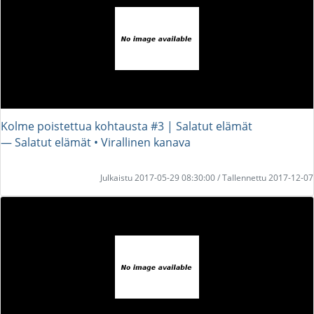
Kolme poistettua kohtausta #3 | Salatut elämät
― Salatut elämät • Virallinen kanava
Julkaistu 2017-05-29 08:30:00 / Tallennettu 2017-12-07