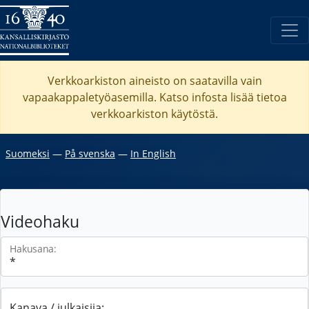
Verkkoarkiston aineisto on saatavilla vain
vapaakappaletyöasemilla. Katso
infosta
lisää tietoa
verkkoarkiston käytöstä.
Suomeksi
―
På svenska
―
In English
Videohaku
Hakusana:
Kanava / julkaisija: