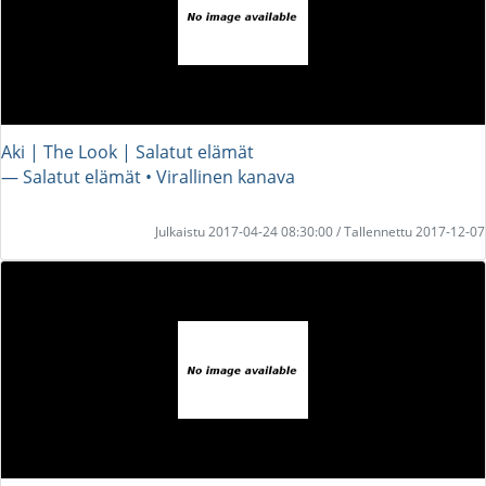
Aki | The Look | Salatut elämät
― Salatut elämät • Virallinen kanava
Julkaistu 2017-04-24 08:30:00 / Tallennettu 2017-12-07