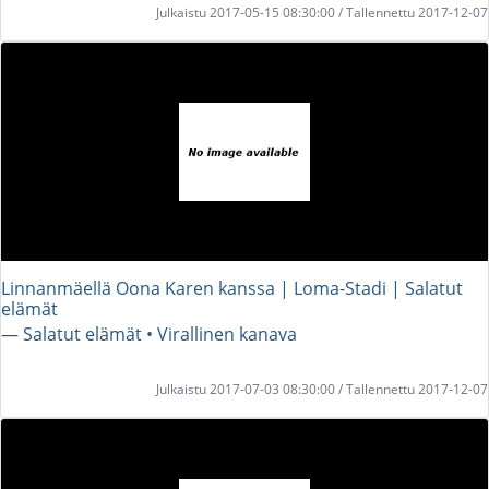
Julkaistu 2017-05-15 08:30:00 / Tallennettu 2017-12-07
Linnanmäellä Oona Karen kanssa | Loma-Stadi | Salatut
elämät
― Salatut elämät • Virallinen kanava
Julkaistu 2017-07-03 08:30:00 / Tallennettu 2017-12-07