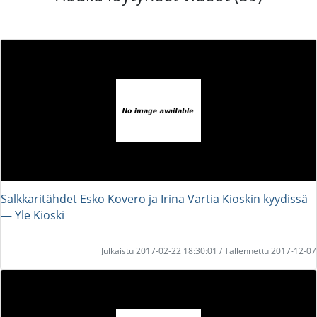
Salkkaritähdet Esko Kovero ja Irina Vartia Kioskin kyydissä
― Yle Kioski
Julkaistu 2017-02-22 18:30:01 / Tallennettu 2017-12-07