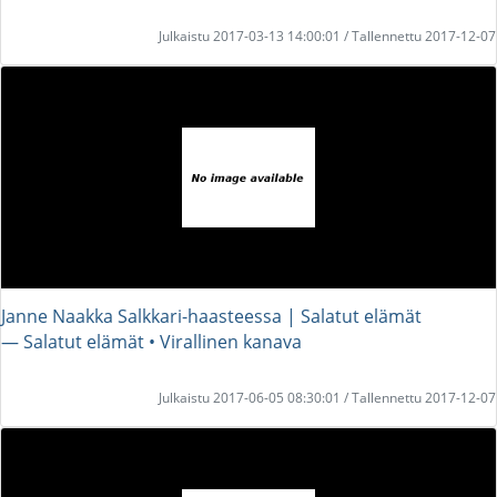
Julkaistu 2017-03-13 14:00:01 / Tallennettu 2017-12-07
Janne Naakka Salkkari-haasteessa | Salatut elämät
― Salatut elämät • Virallinen kanava
Julkaistu 2017-06-05 08:30:01 / Tallennettu 2017-12-07