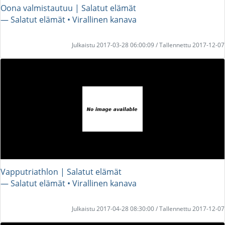
Oona valmistautuu | Salatut elämät
― Salatut elämät • Virallinen kanava
Julkaistu 2017-03-28 06:00:09 / Tallennettu 2017-12-07
Vapputriathlon | Salatut elämät
― Salatut elämät • Virallinen kanava
Julkaistu 2017-04-28 08:30:00 / Tallennettu 2017-12-07