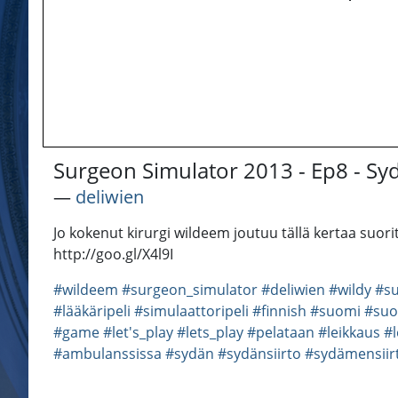
Surgeon Simulator 2013 - Ep8 - Sy
―
deliwien
Jo kokenut kirurgi wildeem joutuu tällä kertaa suori
http://goo.gl/X4l9I
#wildeem
#surgeon_simulator
#deliwien
#wildy
#su
#lääkäripeli
#simulaattoripeli
#finnish
#suomi
#suo
#game
#let's_play
#lets_play
#pelataan
#leikkaus
#l
#ambulanssissa
#sydän
#sydänsiirto
#sydämensiir