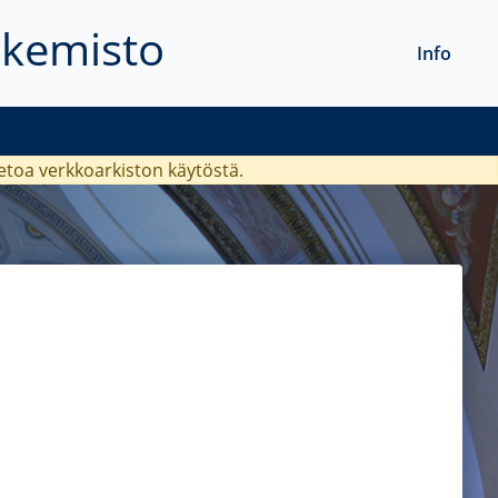
akemisto
Info
ietoa verkkoarkiston käytöstä.