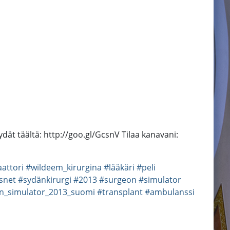
dät täältä: http://goo.gl/GcsnV Tilaa kanavani:
aattori
#wildeem_kirurgina
#lääkäri
#peli
snet
#sydänkirurgi
#2013
#surgeon
#simulator
n_simulator_2013_suomi
#transplant
#ambulanssi