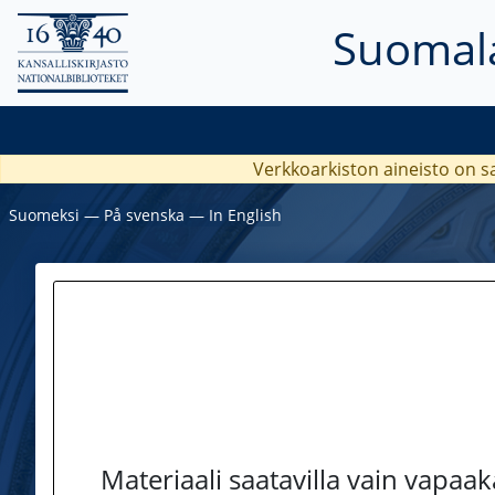
Suomala
Verkkoarkiston aineisto on s
Suomeksi
―
På svenska
―
In English
Materiaali saatavilla vain vapaa