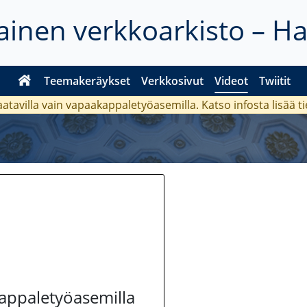
inen verkkoarkisto – H
Teemakeräykset
Verkkosivut
Videot
Twiitit
aatavilla vain vapaakappaletyöasemilla. Katso
infosta
lisää t
kappaletyöasemilla