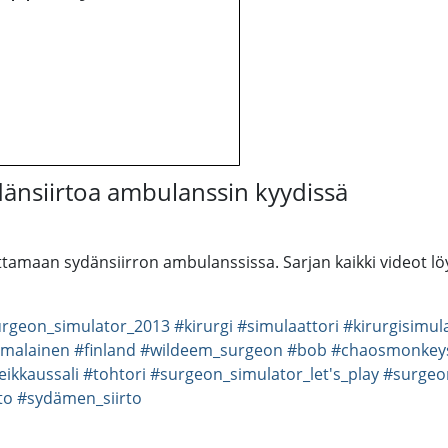
dänsiirtoa ambulanssin kyydissä
ttamaan sydänsiirron ambulanssissa. Sarjan kaikki videot löy
rgeon_simulator_2013
#kirurgi
#simulaattori
#kirurgisimul
malainen
#finland
#wildeem_surgeon
#bob
#chaosmonkey
eikkaussali
#tohtori
#surgeon_simulator_let's_play
#surgeo
to
#sydämen_siirto