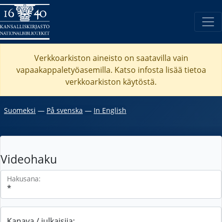
Verkkoarkiston aineisto on saatavilla vain
vapaakappaletyöasemilla. Katso
infosta
lisää tietoa
verkkoarkiston käytöstä.
Suomeksi
―
På svenska
―
In English
Videohaku
Hakusana:
Kanava / julkaisija: