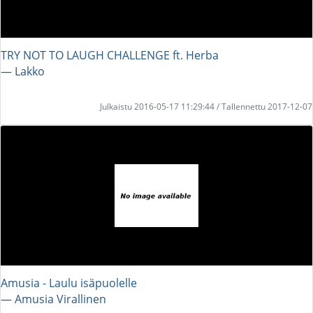
TRY NOT TO LAUGH CHALLENGE ft. Herba
― Lakko
Julkaistu 2016-05-17 11:29:44 / Tallennettu 2017-12-07
Amusia - Laulu isäpuolelle
― Amusia Virallinen