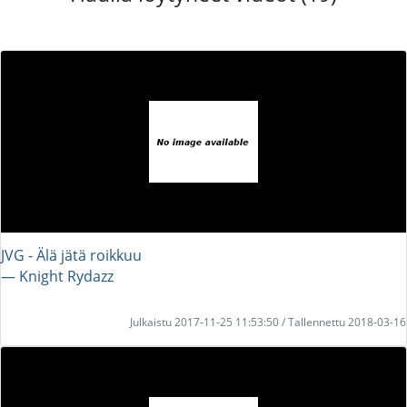
JVG - Älä jätä roikkuu
― Knight Rydazz
Julkaistu 2017-11-25 11:53:50 / Tallennettu 2018-03-16