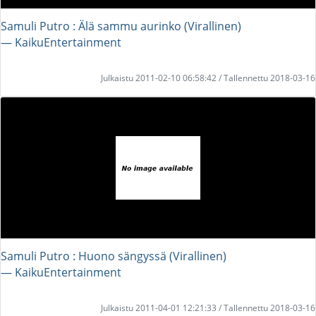
Samuli Putro : Älä sammu aurinko (Virallinen)
― KaikuEntertainment
Julkaistu 2011-02-10 06:58:42 / Tallennettu 2018-03-16
Samuli Putro : Huono sängyssä (Virallinen)
― KaikuEntertainment
Julkaistu 2011-04-01 12:21:33 / Tallennettu 2018-03-16