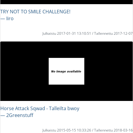
TRY NOT TO SMILE CHALLENGE!
― Iiro
Julkaistu 2017-01-31 13:10:51 / Tallennettu 2017-12-07
Horse Attack Sqwad - Talleilta bwoy
― 2Greenstuff
Julkaistu 2015-05-15 10:33:26 / Tallennettu 2018-03-16