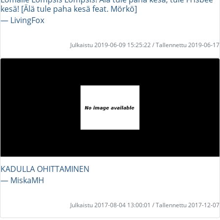
kesä! [Älä tule paha kesä feat. Mörkö]
― LivingFox
Julkaistu 2019-06-09 15:25:22 / Tallennettu 2019-06-17
KADULLA OHITTAMINEN
― MiskaMH
Julkaistu 2017-08-04 13:00:01 / Tallennettu 2017-12-07