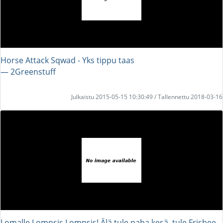
Horse Attack Sqwad - Yks tippu taas
― 2Greenstuff
Julkaistu 2015-05-15 10:30:49 / Tallennettu 2018-03-16
Lomalle Lompsis Lompsis! Älä tule paha kesä, tule Frisbee