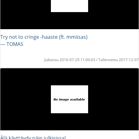
Try not to cringe -haaste (ft. mmiisas)
― TOMAS
Julkaistu 2016-07-29 11:00:03 / Tallennettu 2017-12-07
Älä käyttäydy näin julkisissa!