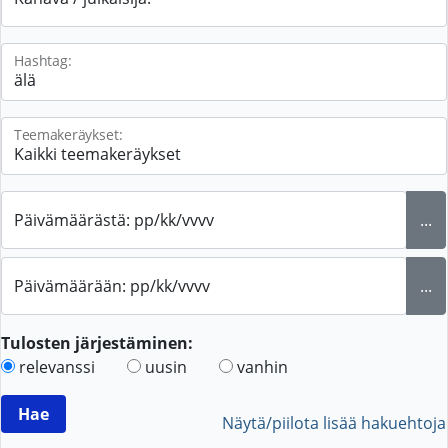
Hashtag:
Teemakeräykset:
Päivämäärästä: pp/kk/vvvv
...
Päivämäärään: pp/kk/vvvv
...
Tulosten järjestäminen:
relevanssi
uusin
vanhin
Näytä/piilota lisää hakuehtoja