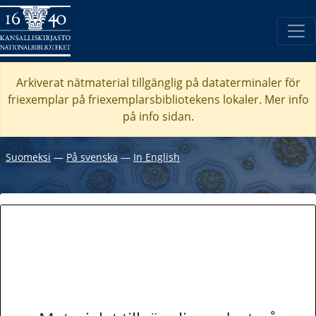
Arkiverat nätmaterial tillgänglig på dataterminaler för
friexemplar på friexemplarsbibliotekens lokaler. Mer info
på info sidan.
Suomeksi
―
På svenska
―
In English