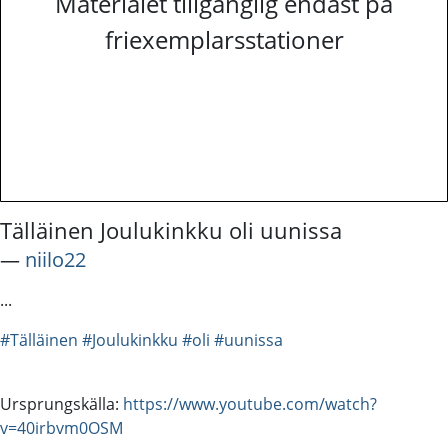
Materialet tillgänglig endast på
friexemplarsstationer
Tälläinen Joulukinkku oli uunissa
―
niilo22
...
#Tälläinen
#Joulukinkku
#oli
#uunissa
Ursprungskälla:
https://www.youtube.com/watch?
v=40irbvm0OSM