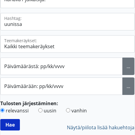
Hashtag:
Teemakeräykset:
Päivämäärästä: pp/kk/vvvv
...
Päivämäärään: pp/kk/vvvv
...
Tulosten järjestäminen:
relevanssi
uusin
vanhin
Näytä/piilota lisää hakuehtoja