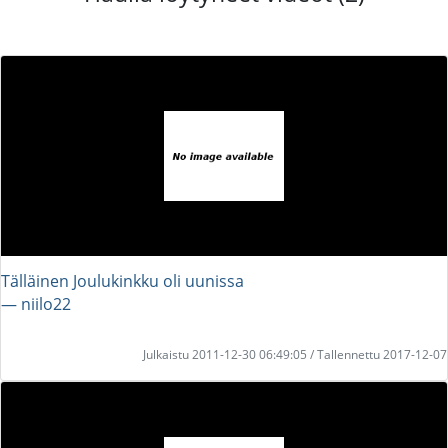
Tälläinen Joulukinkku oli uunissa
― niilo22
Julkaistu 2011-12-30 06:49:05 / Tallennettu 2017-12-07