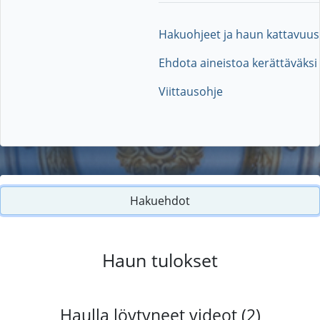
Hakuohjeet ja haun kattavuus
Ehdota aineistoa kerättäväksi
Viittausohje
Hakuehdot
Haun tulokset
Haulla löytyneet videot (2)