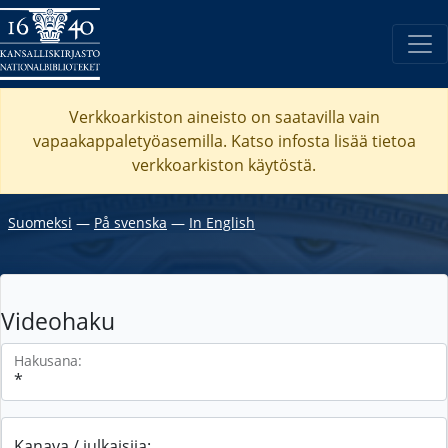
Verkkoarkiston aineisto on saatavilla vain
vapaakappaletyöasemilla. Katso
infosta
lisää tietoa
verkkoarkiston käytöstä.
Suomeksi
―
På svenska
―
In English
Videohaku
Hakusana:
Kanava / julkaisija: