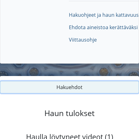
Hakuohjeet ja haun kattavuus
Ehdota aineistoa kerättäväksi
Viittausohje
Hakuehdot
Haun tulokset
Haulla löytyneet videot (1)