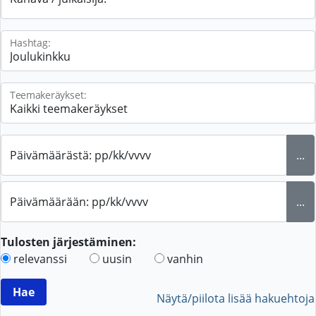
Hashtag:
Teemakeräykset:
Päivämäärästä: pp/kk/vvvv
...
Päivämäärään: pp/kk/vvvv
...
Tulosten järjestäminen:
relevanssi
uusin
vanhin
Näytä/piilota lisää hakuehtoja