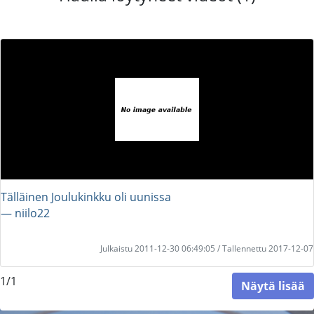
Tälläinen Joulukinkku oli uunissa
― niilo22
Julkaistu 2011-12-30 06:49:05 / Tallennettu 2017-12-07
1/1
Näytä lisää