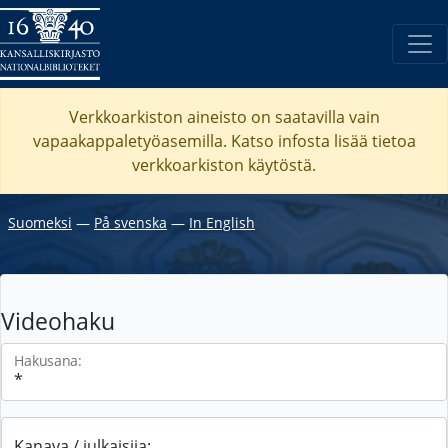
Verkkoarkiston aineisto on saatavilla vain
vapaakappaletyöasemilla. Katso
infosta
lisää tietoa
verkkoarkiston käytöstä.
Suomeksi
―
På svenska
―
In English
Videohaku
Hakusana:
Kanava / julkaisija: