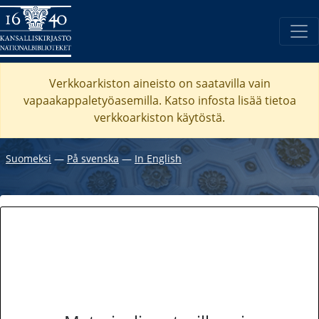
Verkkoarkiston aineisto on saatavilla vain
vapaakappaletyöasemilla. Katso
infosta
lisää tietoa
verkkoarkiston käytöstä.
Suomeksi
―
På svenska
―
In English