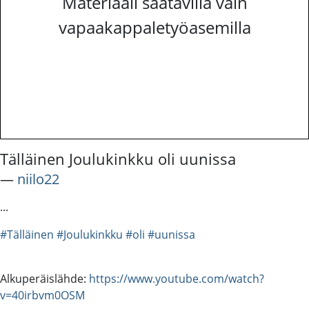
Materiaali saatavilla vain
vapaakappaletyöasemilla
Tälläinen Joulukinkku oli uunissa
―
niilo22
...
#Tälläinen
#Joulukinkku
#oli
#uunissa
Alkuperäislähde:
https://www.youtube.com/watch?
v=40irbvm0OSM