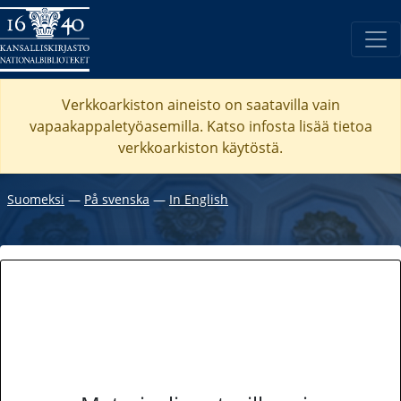
Verkkoarkiston aineisto on saatavilla vain
vapaakappaletyöasemilla. Katso
infosta
lisää tietoa
verkkoarkiston käytöstä.
Suomeksi
―
På svenska
―
In English