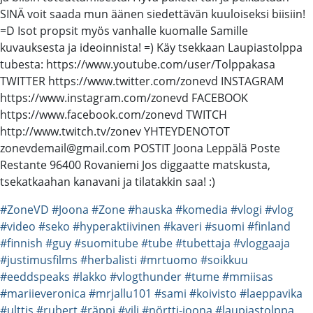
SINÄ voit saada mun äänen siedettävän kuuloiseksi biisiin!
=D Isot propsit myös vanhalle kuomalle Samille
kuvauksesta ja ideoinnista! =) Käy tsekkaan Laupiastolppa
tubesta: https://www.youtube.com/user/Tolppakasa
TWITTER https://www.twitter.com/zonevd INSTAGRAM
https://www.instagram.com/zonevd FACEBOOK
https://www.facebook.com/zonevd TWITCH
http://www.twitch.tv/zonev YHTEYDENOTOT
zonevdemail@gmail.com POSTIT Joona Leppälä Poste
Restante 96400 Rovaniemi Jos diggaatte matskusta,
tsekatkaahan kanavani ja tilatakkin saa! :)
#ZoneVD
#Joona
#Zone
#hauska
#komedia
#vlogi
#vlog
#video
#seko
#hyperaktiivinen
#kaveri
#suomi
#finland
#finnish
#guy
#suomitube
#tube
#tubettaja
#vloggaaja
#justimusfilms
#herbalisti
#mrtuomo
#soikkuu
#eeddspeaks
#lakko
#vlogthunder
#tume
#mmiisas
#mariieveronica
#mrjallu101
#sami
#koivisto
#laeppavika
#ulttis
#rubert
#räppi
#vili
#nörtti-joona
#laupiastolppa