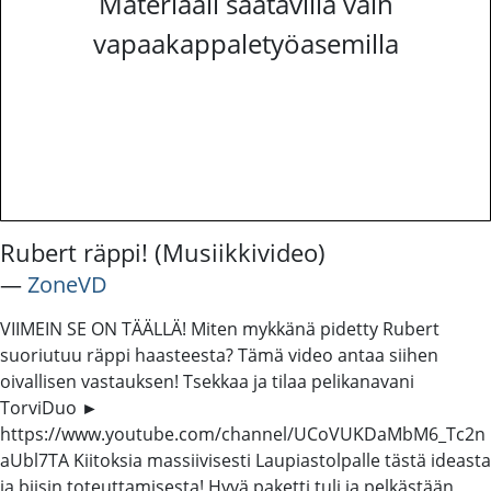
Materiaali saatavilla vain
vapaakappaletyöasemilla
Rubert räppi! (Musiikkivideo)
―
ZoneVD
VIIMEIN SE ON TÄÄLLÄ! Miten mykkänä pidetty Rubert
suoriutuu räppi haasteesta? Tämä video antaa siihen
oivallisen vastauksen! Tsekkaa ja tilaa pelikanavani
TorviDuo ►
https://www.youtube.com/channel/UCoVUKDaMbM6_Tc2n
aUbl7TA Kiitoksia massiivisesti Laupiastolpalle tästä ideasta
ja biisin toteuttamisesta! Hyvä paketti tuli ja pelkästään