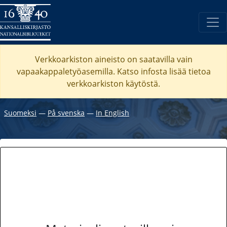
Verkkoarkiston aineisto on saatavilla vain
vapaakappaletyöasemilla. Katso
infosta
lisää tietoa
verkkoarkiston käytöstä.
Suomeksi
―
På svenska
―
In English