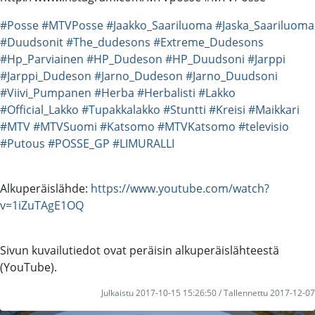
#Posse
#MTVPosse
#Jaakko_Saariluoma
#Jaska_Saariluoma
#Duudsonit
#The_dudesons
#Extreme_Dudesons
#Hp_Parviainen
#HP_Dudeson
#HP_Duudsoni
#Jarppi
#Jarppi_Dudeson
#Jarno_Dudeson
#Jarno_Duudsoni
#Viivi_Pumpanen
#Herba
#Herbalisti
#Lakko
#Official_Lakko
#Tupakkalakko
#Stuntti
#Kreisi
#Maikkari
#MTV
#MTVSuomi
#Katsomo
#MTVKatsomo
#televisio
#Putous
#POSSE_GP
#LIMURALLI
Alkuperäislähde:
https://www.youtube.com/watch?
v=1iZuTAgE1OQ
Sivun kuvailutiedot ovat peräisin alkuperäislähteestä
(YouTube).
Julkaistu 2017-10-15 15:26:50 / Tallennettu 2017-12-07