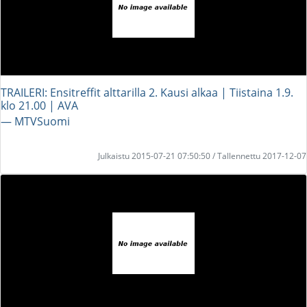
TRAILERI: Ensitreffit alttarilla 2. Kausi alkaa | Tiistaina 1.9.
klo 21.00 | AVA
― MTVSuomi
Julkaistu 2015-07-21 07:50:50 / Tallennettu 2017-12-07