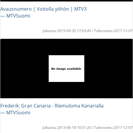
Avausnumero | Voitolla yöhön | MTV3
― MTVSuomi
Julkaistu 2015-09-20 17:03:45 / Tallennettu 2017-12-07
Frederik: Gran Canaria - Riemuloma Kanarialla
― MTVSuomi
Julkaistu 2013-06-18 10:51:26 / Tallennettu 2017-12-07