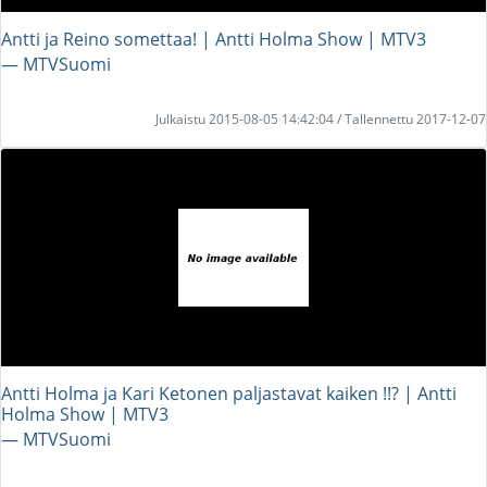
Antti ja Reino somettaa! | Antti Holma Show | MTV3
― MTVSuomi
Julkaistu 2015-08-05 14:42:04 / Tallennettu 2017-12-07
Antti Holma ja Kari Ketonen paljastavat kaiken !!? | Antti
Holma Show | MTV3
― MTVSuomi