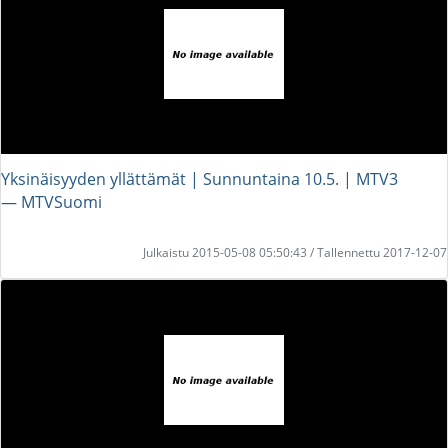
Yksinäisyyden yllättämät | Sunnuntaina 10.5. | MTV3
― MTVSuomi
Julkaistu 2015-05-08 05:50:43 / Tallennettu 2017-12-07