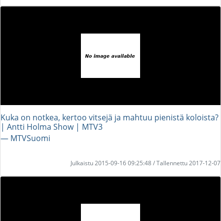
Kuka on notkea, kertoo vitsejä ja mahtuu pienistä koloista?
| Antti Holma Show | MTV3
― MTVSuomi
Julkaistu 2015-09-16 09:25:48 / Tallennettu 2017-12-07