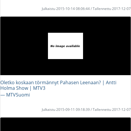
Julkaistu 2015-10-14 08:06:44 / Tallennettu 2017-12-07
Oletko koskaan törmännyt Pahasen Leenaan? | Antti
Holma Show | MTV3
― MTVSuomi
Julkaistu 2015-09-11 09:18:39 / Tallennettu 2017-12-07