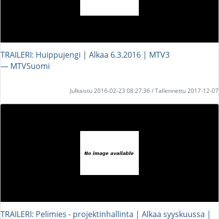
TRAILERI: Huippujengi | Alkaa 6.3.2016 | MTV3
― MTVSuomi
Julkaistu 2016-02-23 08:27:36 / Tallennettu 2017-12-07
TRAILERI: Pelimies - projektinhallinta | Alkaa syyskuussa |