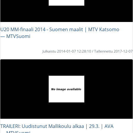
U20 MM-finaali 2014 - Suomen maalit | MTV Katsomo
― MTVSuomi
Julkaistu 2014-01-07 12:28:10 / Tallennettu 2017-12-07
TRAILERI: Uudistunut Mallikoulu alkaa | 29.3. | AVA
― MTVSuomi