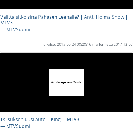
Valittaisitko sinä Pahasen Leenalle? | Antti Holma Show |
MTV3
― MTVSuomi
Julkaistu 2015-09-24 08:28:16 / Tallennettu 2017-12-07
Tsiisuksen uusi auto | Kingi | MTV3
― MTVSuomi