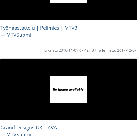
Työhaastattelu | Pelimies | MTV3
― MTVSuomi
Julkaistu 2016-11-01 07:42:43 / Tallennettu 2017-12-07
Grand Designs UK | AVA
― MTVSuomi