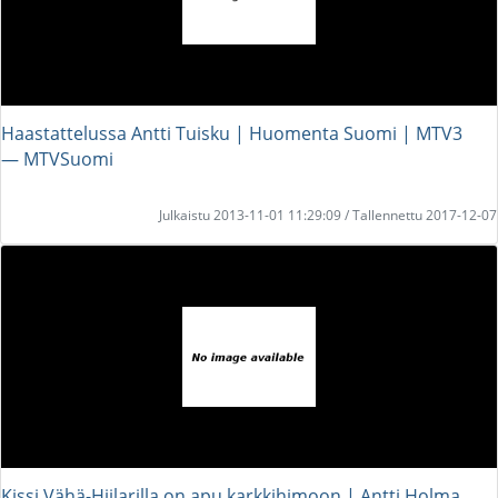
Haastattelussa Antti Tuisku | Huomenta Suomi | MTV3
― MTVSuomi
Julkaistu 2013-11-01 11:29:09 / Tallennettu 2017-12-07
Kissi Vähä-Hiilarilla on apu karkkihimoon | Antti Holma