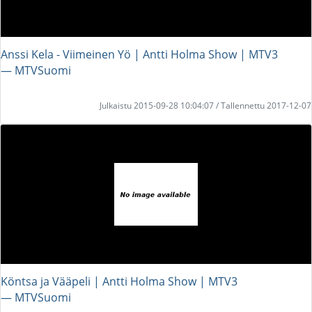
Anssi Kela - Viimeinen Yö | Antti Holma Show | MTV3
― MTVSuomi
Julkaistu 2015-09-28 10:04:07 / Tallennettu 2017-12-07
Köntsa ja Vääpeli | Antti Holma Show | MTV3
― MTVSuomi