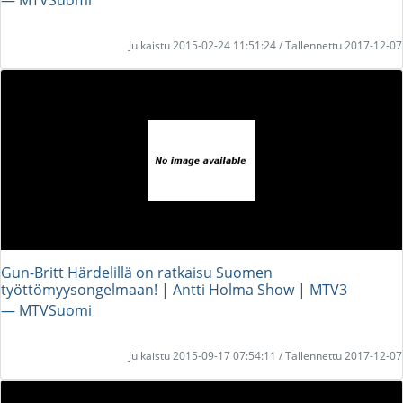
Julkaistu 2015-02-24 11:51:24 / Tallennettu 2017-12-07
Gun-Britt Härdelillä on ratkaisu Suomen
työttömyysongelmaan! | Antti Holma Show | MTV3
― MTVSuomi
Julkaistu 2015-09-17 07:54:11 / Tallennettu 2017-12-07