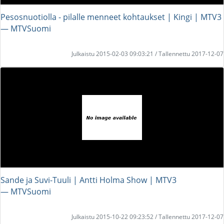
Pesosnuotiolla - pilalle menneet kohtaukset | Kingi | MTV3
― MTVSuomi
Julkaistu 2015-02-03 09:03:21 / Tallennettu 2017-12-07
Sande ja Suvi-Tuuli | Antti Holma Show | MTV3
― MTVSuomi
Julkaistu 2015-10-22 09:23:52 / Tallennettu 2017-12-07