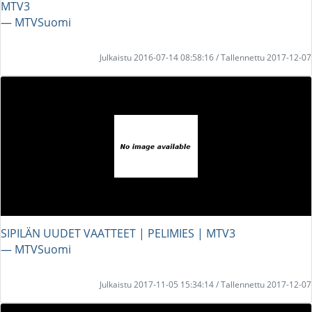
MTV3
― MTVSuomi
Julkaistu 2016-07-14 08:58:16 / Tallennettu 2017-12-07
SIPILÄN UUDET VAATTEET | PELIMIES | MTV3
― MTVSuomi
Julkaistu 2017-11-05 15:34:14 / Tallennettu 2017-12-07