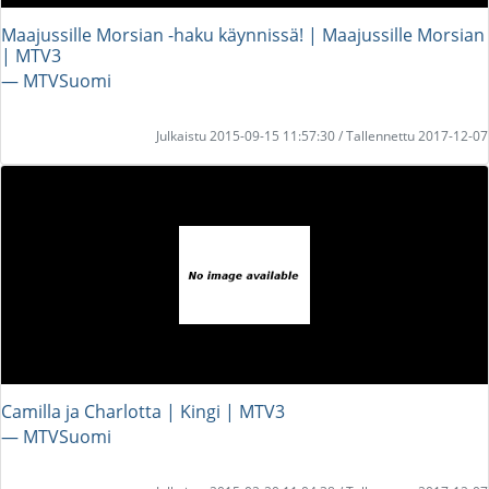
Maajussille Morsian -haku käynnissä! | Maajussille Morsian
| MTV3
― MTVSuomi
Julkaistu 2015-09-15 11:57:30 / Tallennettu 2017-12-07
Camilla ja Charlotta | Kingi | MTV3
― MTVSuomi