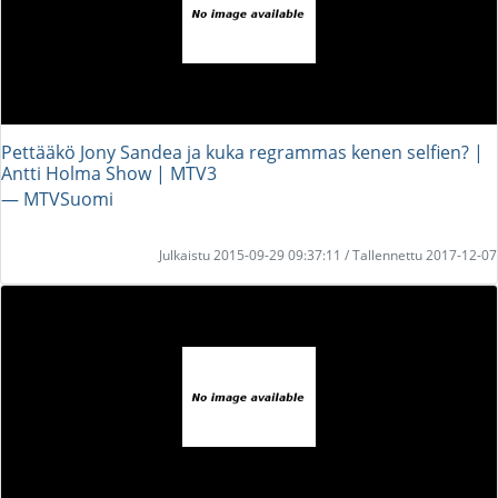
Pettääkö Jony Sandea ja kuka regrammas kenen selfien? |
Antti Holma Show | MTV3
― MTVSuomi
Julkaistu 2015-09-29 09:37:11 / Tallennettu 2017-12-07