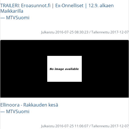
TRAILERI: Eroasunnot.fi | Ex-Onnelliset | 12.9. alkaen
Maikkarilla
― MTVSuomi
Julkaistu 2016-07-25 08:30:23 / Tallennettu 2017-12-07
Ellinoora - Rakkauden kesä
― MTVSuomi
Julkaistu 2016-07-25 11:06:07 / Tallennettu 2017-12-07