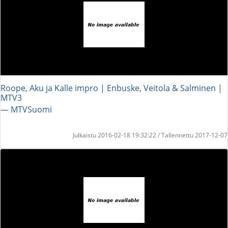
Roope, Aku ja Kalle impro | Enbuske, Veitola & Salminen |
MTV3
― MTVSuomi
Julkaistu 2016-02-18 19:32:22 / Tallennettu 2017-12-07