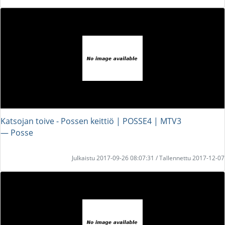
Katsojan toive - Possen keittiö | POSSE4 | MTV3
― Posse
Julkaistu 2017-09-26 08:07:31 / Tallennettu 2017-12-07