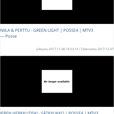
NIILA & PERTTU - GREEN LIGHT | POSSE4 | MTV3
― Posse
Julkaistu 2017-11-06 16:53:14 / Tallennettu 2017-12-07
JEREN HERKKUTISKI - SÄTKYUKKO | POSSE4 | MTV3