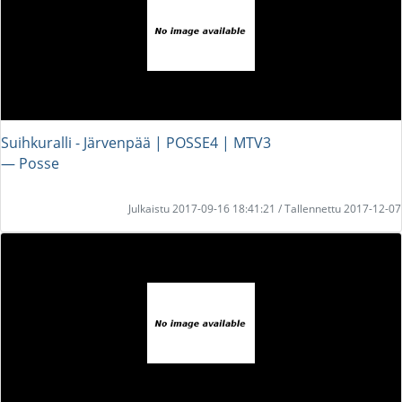
Suihkuralli - Järvenpää | POSSE4 | MTV3
― Posse
Julkaistu 2017-09-16 18:41:21 / Tallennettu 2017-12-07