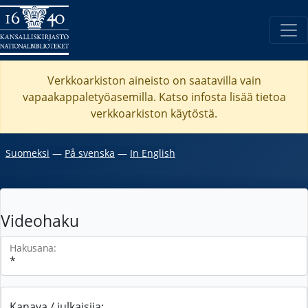
Verkkoarkiston aineisto on saatavilla vain
vapaakappaletyöasemilla. Katso
infosta
lisää tietoa
verkkoarkiston käytöstä.
Suomeksi
―
På svenska
―
In English
Videohaku
Hakusana:
Kanava / julkaisija: