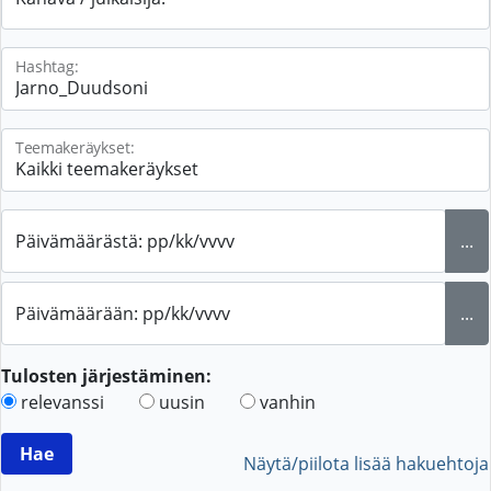
Hashtag:
Teemakeräykset:
Päivämäärästä: pp/kk/vvvv
...
Päivämäärään: pp/kk/vvvv
...
Tulosten järjestäminen:
relevanssi
uusin
vanhin
Näytä/piilota lisää hakuehtoja