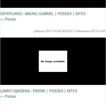
SÄTKYUKKO - MIKAEL GABRIEL | POSSE4 | MTV3
― Posse
Julkaistu 2017-10-28 18:52:52 / Tallennettu 2017-12-07
LAKKO SIJAISENA - PRANK | POSSE4 | MTV3
― Posse