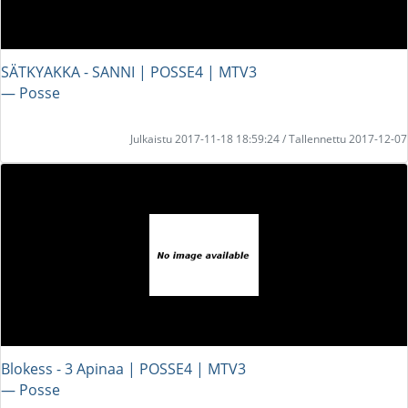
SÄTKYAKKA - SANNI | POSSE4 | MTV3
― Posse
Julkaistu 2017-11-18 18:59:24 / Tallennettu 2017-12-07
Blokess - 3 Apinaa | POSSE4 | MTV3
― Posse