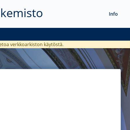
akemisto
Info
ietoa verkkoarkiston käytöstä.