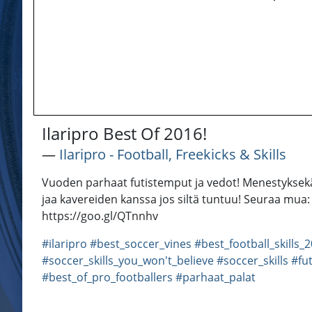
Ilaripro Best Of 2016!
―
Ilaripro - Football, Freekicks & Skills
Vuoden parhaat futistemput ja vedot! Menestyksekä
jaa kavereiden kanssa jos siltä tuntuu! Seuraa mu
https://goo.gl/QTnnhv
#ilaripro
#best_soccer_vines
#best_football_skills_
#soccer_skills_you_won't_believe
#soccer_skills
#fut
#best_of_pro_footballers
#parhaat_palat