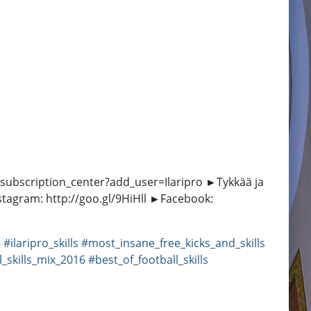
/subscription_center?add_user=Ilaripro ►Tykkää ja
stagram: http://goo.gl/9HiHll ►Facebook:
6
#ilaripro_skills
#most_insane_free_kicks_and_skills
l_skills_mix_2016
#best_of_football_skills