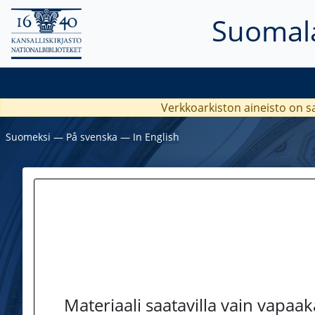
Suomala
Verkkoarkiston aineisto on s
Suomeksi
―
På svenska
―
In English
Materiaali saatavilla vain vapaa