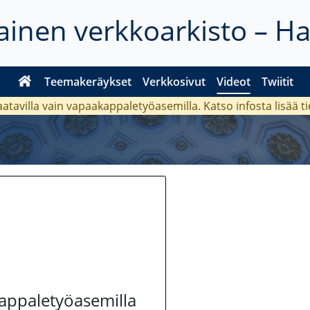
inen verkkoarkisto – H
Teemakeräykset
Verkkosivut
Videot
Twiitit
aatavilla vain vapaakappaletyöasemilla. Katso
infosta
lisää t
kappaletyöasemilla