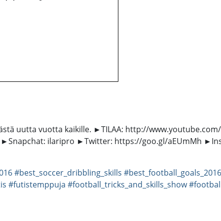
stä uutta vuotta kaikille. ►TILAA: http://www.youtube.com
a: ►Snapchat: ilaripro ►Twitter: https://goo.gl/aEUmMh ►In
2016
#best_soccer_dribbling_skills
#best_football_goals_201
is
#futistemppuja
#football_tricks_and_skills_show
#footbal