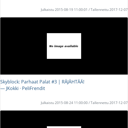
Julkaistu 2015-08-19 11:00:01 / Tallennettu 2017-12-07
Skyblock: Parhaat Palat #3 | RÄJÄHTÄÄ!
― JKokki · PeliFrendit
Julkaistu 2015-08-24 11:00:00 / Tallennettu 2017-12-07