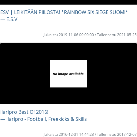
ESV | LEIKITÄÄN PIILOSTA! *RAINBOW SIX SIEGE SUOMI*
― E.S.V
Julkaistu 2019-11-06 00:00:00 / Tallennettu 2021-05-25
Ilaripro Best Of 2016!
― Ilaripro - Football, Freekicks & Skills
Julkaistu 2016-12-31 14:44:23 / Tallennettu 2017-12-07