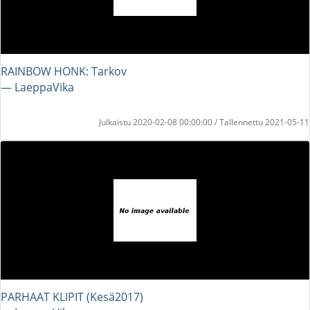
RAINBOW HONK: Tarkov
― LaeppaVika
Julkaistu 2020-02-08 00:00:00 / Tallennettu 2021-05-11
PARHAAT KLIPIT (Kesä2017)