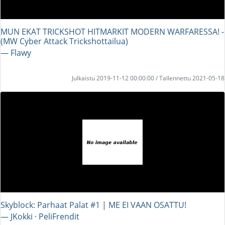
MUN EKAT TRICKSHOT HITMARKIT MODERN WARFARESSA! -
(MW Cyber Attack Trickshottailua)
― Flawy
Julkaistu 2019-11-12 00:00:00 / Tallennettu 2021-05-18
Skyblock: Parhaat Palat #1 | ME EI VAAN OSATTU!
― JKokki · PeliFrendit