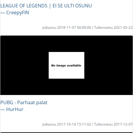
LEAGUE OF LEGENDS | EI SE ULTI OSUNU
― CreepyFIN
Julkaistu 2018-11-07 00:00:00 / Tallennettu 2021-05-22
PUBG - Parhaat palat
― HurHur
Julkaistu 2017-10-14 15:11:02 / Tallennettu 2017-12-07