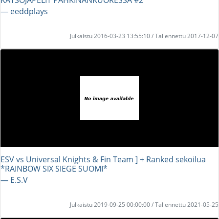
― eeddplays
Julkaistu 2016-03-23 13:55:10 / Tallennettu 2017-12-07
ESV vs Universal Knights & Fin Team ] + Ranked sekoilua
*RAINBOW SIX SIEGE SUOMI*
― E.S.V
Julkaistu 2019-09-25 00:00:00 / Tallennettu 2021-05-25