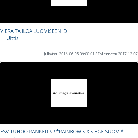
VIERAITA ILOA LUOMISEEN :D
― Ulttis
Julkaistu 2016-06-05 09:00:01 / Tallennettu 2017-12-07
ESV TUHOO RANKEDIS!! *RAINBOW SIX SIEGE SUOMI*