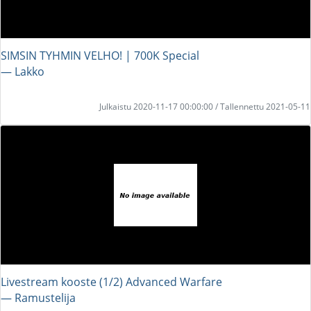
SIMSIN TYHMIN VELHO! | 700K Special
― Lakko
Julkaistu 2020-11-17 00:00:00 / Tallennettu 2021-05-11
Livestream kooste (1/2) Advanced Warfare
― Ramustelija