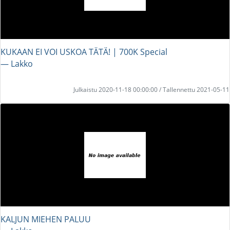
KUKAAN EI VOI USKOA TÄTÄ! | 700K Special
― Lakko
Julkaistu 2020-11-18 00:00:00 / Tallennettu 2021-05-11
KALJUN MIEHEN PALUU