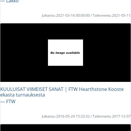
― Lakko
Julkaistu 2021-03-16 00:00:00 / Tallennettu 2021-05-11
KUULUISAT VIIMEISET SANAT | FTW Hearthstone Kooste
ekasta turnauksesta
― FTW
Julkaistu 2016-05-24 15:33:32 / Tallennettu 2017-12-07