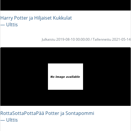
Harry Potter ja Hiljaiset Kukkulat
― Ulttis
Julkaistu 2019-08-10 00:00:00 / Tallennettu 2021-05-14
RottaSottaPottaPää Potter ja Sontapommi
― Ulttis