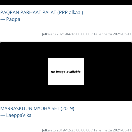
PAQPAN PARHAAT PALAT (PPP alkaa!)
― Paqpa
Julkaistu 2021-04-16 00:00:00 / Tallennettu 2021-05-11
MARRASKUUN MYÖHÄISET (2019)
― LaeppaVika
Julkaistu 2019-12-23 00:00:00 / Tallennettu 2021-05-11