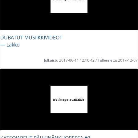
DUBATUT MUSIIKKIVIDEOT
― Lakko
Julkaistu 2017-06-11 12:10:42 / Tallennettu 2017-12-07
KATSOJAPELIT PÄHKINÄNKUORESSA #2