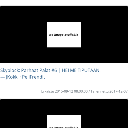
Skyblock: Parhaat Palat #6 | HEI ME TIPUTAAN!
― JKokki · PeliFrendit
Julkaistu 2015-09-12 08:00:00 / Tallennettu 2017-12-07