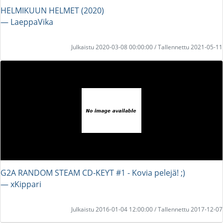
HELMIKUUN HELMET (2020)
― LaeppaVika
Julkaistu 2020-03-08 00:00:00 / Tallennettu 2021-05-11
G2A RANDOM STEAM CD-KEYT #1 - Kovia pelejä! ;)
― xKippari
Julkaistu 2016-01-04 12:00:00 / Tallennettu 2017-12-07