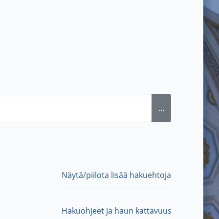
...
Näytä/piilota lisää hakuehtoja
Hakuohjeet ja haun kattavuus