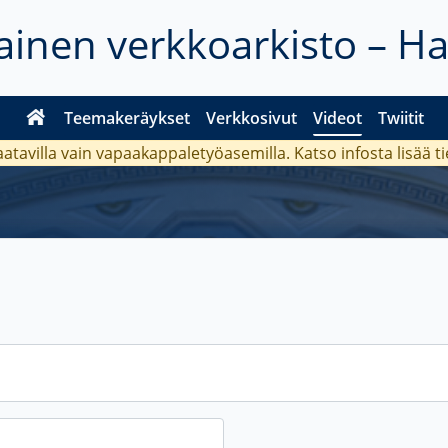
inen verkkoarkisto – H
Teemakeräykset
Verkkosivut
Videot
Twiitit
aatavilla vain vapaakappaletyöasemilla. Katso
infosta
lisää t