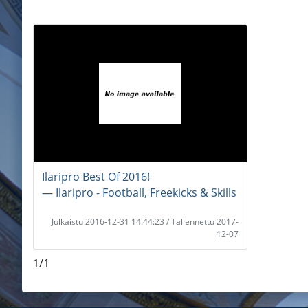
Ilaripro Best Of 2016!
― Ilaripro - Football, Freekicks & Skills
Julkaistu 2016-12-31 14:44:23 / Tallennettu 2017-
12-07
1/1