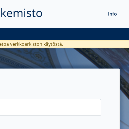
akemisto
Info
ietoa verkkoarkiston käytöstä.