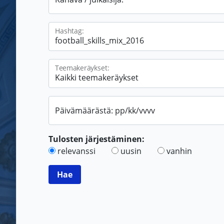
Hashtag:
Teemakeräykset:
Päivämäärästä: pp/kk/vvvv
Tulosten järjestäminen:
relevanssi
uusin
vanhin