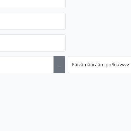
...
Päivämäärään: pp/kk/vvvv