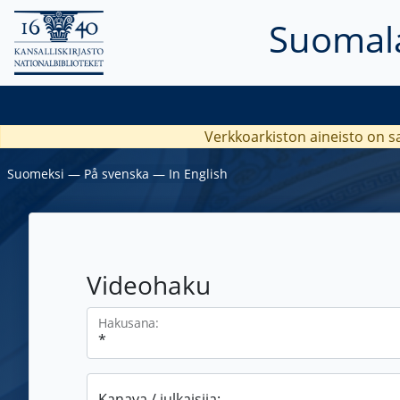
Suomala
Verkkoarkiston aineisto on s
Suomeksi
―
På svenska
―
In English
Videohaku
Hakusana:
Kanava / julkaisija: