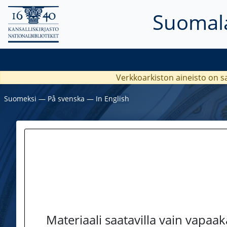
Suomala
Verkkoarkiston aineisto on s
Suomeksi
―
På svenska
―
In English
Materiaali saatavilla vain vapaa