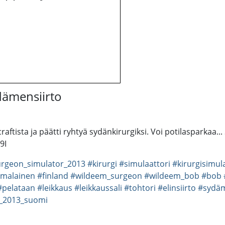
dämensiirto
tista ja päätti ryhtyä sydänkirurgiksi. Voi potilasparkaa... S
9I
rgeon_simulator_2013
#kirurgi
#simulaattori
#kirurgisimul
malainen
#finland
#wildeem_surgeon
#wildeem_bob
#bob
#pelataan
#leikkaus
#leikkaussali
#tohtori
#elinsiirto
#sydäm
r_2013_suomi