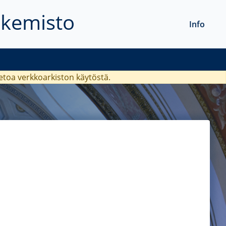
akemisto
Info
ietoa verkkoarkiston käytöstä.