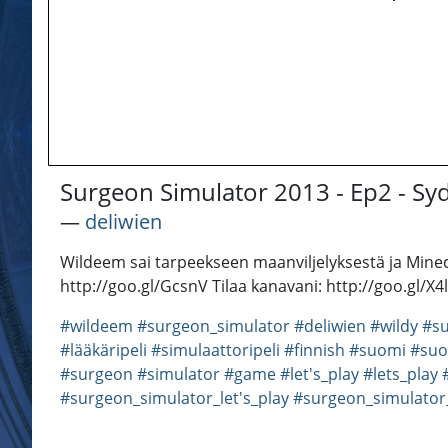
Surgeon Simulator 2013 - Ep2 - Sy
―
deliwien
Wildeem sai tarpeekseen maanviljelyksestä ja Minecraf
http://goo.gl/GcsnV Tilaa kanavani: http://goo.gl/X4l
#wildeem
#surgeon_simulator
#deliwien
#wildy
#su
#lääkäripeli
#simulaattoripeli
#finnish
#suomi
#suo
#surgeon
#simulator
#game
#let's_play
#lets_play
#surgeon_simulator_let's_play
#surgeon_simulato