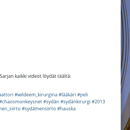
arjan kaikki videot löydät täältä:
aattori
#wildeem_kirurgina
#lääkäri
#peli
#chaosmonkeysnet
#sydän
#sydänkirurgi
#2013
en_siirto
#sydämensiirto
#hauska