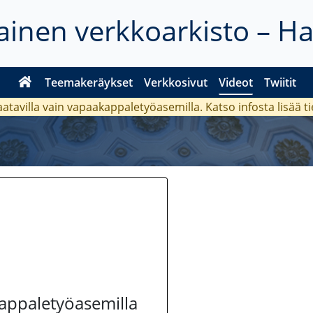
inen verkkoarkisto – H
Teemakeräykset
Verkkosivut
Videot
Twiitit
aatavilla vain vapaakappaletyöasemilla. Katso
infosta
lisää t
kappaletyöasemilla