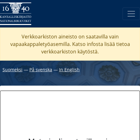
Verkkoarkiston aineisto on saatavilla vain
vapaakappaletyöasemilla. Katso
infosta
lisää tietoa
verkkoarkiston käytöstä.
Suomeksi
―
På svenska
―
In English