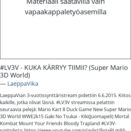
Materiaali saatavilla vain
vapaakappaletyöasemilla
#LV3V - KUKA KÄRRYY TIIMII? (Super Mario
3D World)
―
LaeppaVika
LaeppaVian 3-vuotissynttäristream pidettiin 6.6.2015. Kiitos
kaikille, jotka olivat läsnä. #LV3V streamissa pelattiin
seuraavia pelejä: Mario Kart 8 Duck Game New Super Mario
3D World WWE2k15 Gaki No Tsukai - Kiki(Juomapeli) Mortal
Kombat Mount Your Friends Bloody Trapland #LV3V-
soittolista: https://www.youtube.com/playlist?list=PLm93-