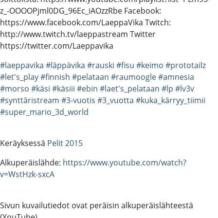
z_-OOOOPjml0DG_96Ec_iAOzzRbe Facebook:
https://www.facebook.com/LaeppaVika Twitch:
http://www.twitch.tv/laeppastream Twitter
https://twitter.com/Laeppavika
#laeppavika
#läppävika
#rauski
#fisu
#keimo
#prototailz
#let's_play
#finnish
#pelataan
#raumoogle
#amnesia
#morso
#käsi
#käsiii
#ebin
#laet's_pelataan
#lp
#lv3v
#synttäristream
#3-vuotis
#3_vuotta
#kuka_kärryy_tiimii
#super_mario_3d_world
Keräyksessä
Pelit 2015
Alkuperäislähde:
https://www.youtube.com/watch?
v=WstHzk-sxcA
Sivun kuvailutiedot ovat peräisin alkuperäislähteestä
(YouTube).