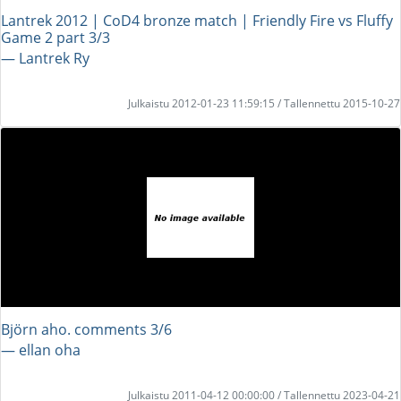
Lantrek 2012 | CoD4 bronze match | Friendly Fire vs Fluffy
Game 2 part 3/3
― Lantrek Ry
Julkaistu 2012-01-23 11:59:15 / Tallennettu 2015-10-27
Björn aho. comments 3/6
― ellan oha
Julkaistu 2011-04-12 00:00:00 / Tallennettu 2023-04-21