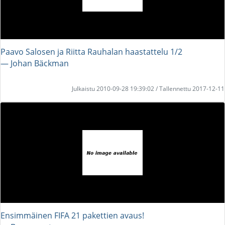
Paavo Salosen ja Riitta Rauhalan haastattelu 1/2
― Johan Bäckman
Julkaistu 2010-09-28 19:39:02 / Tallennettu 2017-12-11
Ensimmäinen FIFA 21 pakettien avaus!