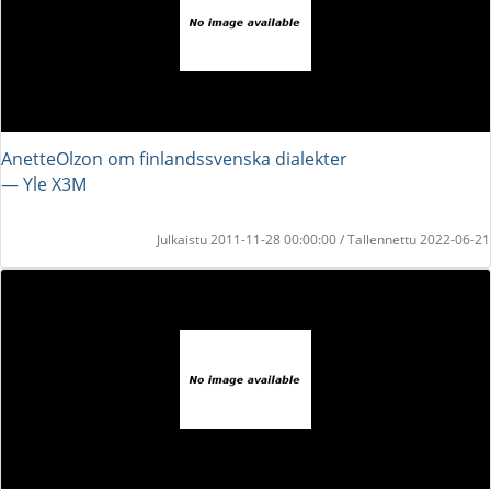
AnetteOlzon om finlandssvenska dialekter
― Yle X3M
Julkaistu 2011-11-28 00:00:00 / Tallennettu 2022-06-21