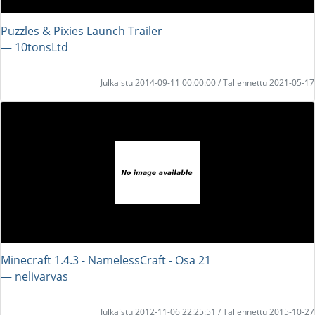
Puzzles & Pixies Launch Trailer
― 10tonsLtd
Julkaistu 2014-09-11 00:00:00 / Tallennettu 2021-05-17
Minecraft 1.4.3 - NamelessCraft - Osa 21
― nelivarvas
Julkaistu 2012-11-06 22:25:51 / Tallennettu 2015-10-27