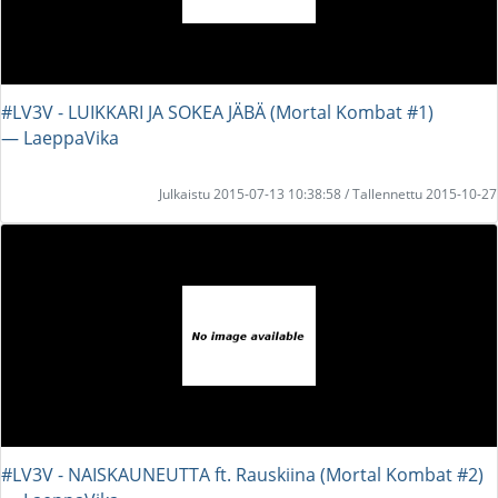
#LV3V - LUIKKARI JA SOKEA JÄBÄ (Mortal Kombat #1)
― LaeppaVika
Julkaistu 2015-07-13 10:38:58 / Tallennettu 2015-10-27
#LV3V - NAISKAUNEUTTA ft. Rauskiina (Mortal Kombat #2)