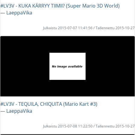
#LV3V - KUKA KÄRRYY TIIMII? (Super Mario 3D World)
― LaeppaVika
Julkaistu 2015-07-07 11:41:56 / Tallennettu 2015-10-27
#LV3V - TEQUILA, CHIQUITA (Mario Kart #3)
― LaeppaVika
Julkaistu 2015-07-08 11:22:50 / Tallennettu 2015-10-27