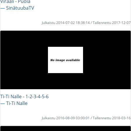
Viraali - Puola
― SinätuubaTV
Julkaistu 2014-07-02 18:38:14 / Tallennettu 2017-12-07
Ti-Ti Nalle - 1-2-3-4-5-6
― Ti-Ti Nalle
Julkaistu 2016-08-09 03:00:01 / Tallennettu 2018-03-16