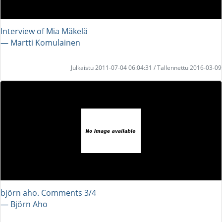
Interview of Mia Mäkelä
― Martti Komulainen
Julkaistu 2011-07-04 06:04:31 / Tallennettu 2016-03-09
björn aho. Comments 3/4
― Björn Aho