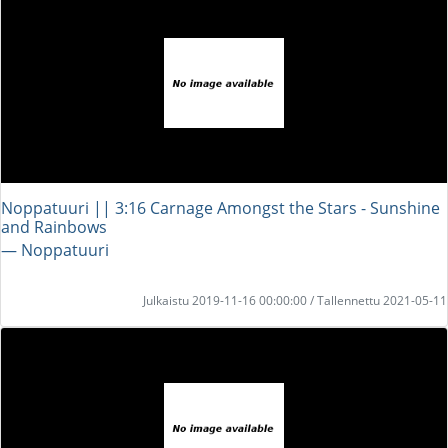
Noppatuuri || 3:16 Carnage Amongst the Stars - Sunshine
and Rainbows
― Noppatuuri
Julkaistu 2019-11-16 00:00:00 / Tallennettu 2021-05-11