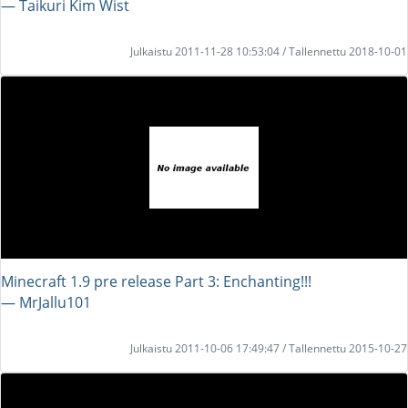
― Taikuri Kim Wist
Julkaistu 2011-11-28 10:53:04 / Tallennettu 2018-10-01
Minecraft 1.9 pre release Part 3: Enchanting!!!
― MrJallu101
Julkaistu 2011-10-06 17:49:47 / Tallennettu 2015-10-27