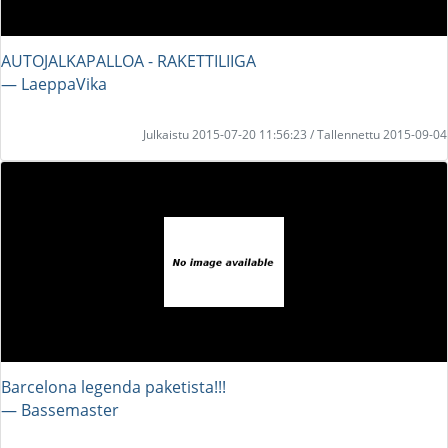
AUTOJALKAPALLOA - RAKETTILIIGA
― LaeppaVika
Julkaistu 2015-07-20 11:56:23 / Tallennettu 2015-09-04
Barcelona legenda paketista!!!
― Bassemaster