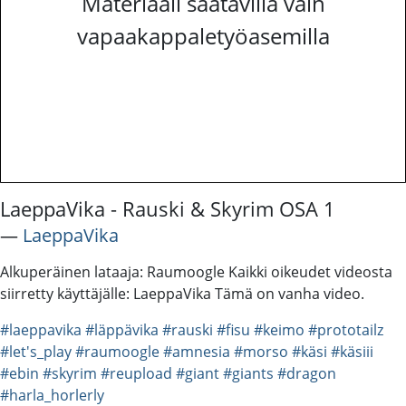
Materiaali saatavilla vain
vapaakappaletyöasemilla
LaeppaVika - Rauski & Skyrim OSA 1
―
LaeppaVika
Alkuperäinen lataaja: Raumoogle Kaikki oikeudet videosta
siirretty käyttäjälle: LaeppaVika Tämä on vanha video.
#laeppavika
#läppävika
#rauski
#fisu
#keimo
#prototailz
#let's_play
#raumoogle
#amnesia
#morso
#käsi
#käsiii
#ebin
#skyrim
#reupload
#giant
#giants
#dragon
#harla_horlerly