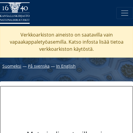
Verkkoarkiston aineisto on saatavilla vain
vapaakappaletyöasemilla. Katso
infosta
lisää tietoa
verkkoarkiston käytöstä.
Suomeksi
―
På svenska
―
In English