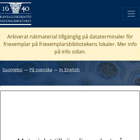
Arkiverat nätmaterial tillgänglig på dataterminaler för
friexemplar på friexemplarsbibliotekens lokaler. Mer info
på info sidan.
Suomeksi
―
På svenska
―
In English