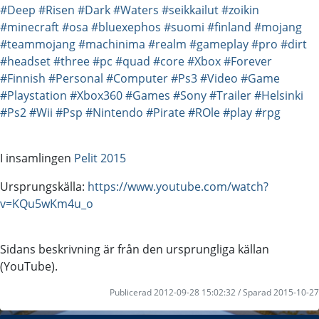
#Deep
#Risen
#Dark
#Waters
#seikkailut
#zoikin
#minecraft
#osa
#bluexephos
#suomi
#finland
#mojang
#teammojang
#machinima
#realm
#gameplay
#pro
#dirt
#headset
#three
#pc
#quad
#core
#Xbox
#Forever
#Finnish
#Personal
#Computer
#Ps3
#Video
#Game
#Playstation
#Xbox360
#Games
#Sony
#Trailer
#Helsinki
#Ps2
#Wii
#Psp
#Nintendo
#Pirate
#ROle
#play
#rpg
I insamlingen
Pelit 2015
Ursprungskälla:
https://www.youtube.com/watch?
v=KQu5wKm4u_o
Sidans beskrivning är från den ursprungliga källan
(YouTube).
Publicerad 2012-09-28 15:02:32 / Sparad 2015-10-27