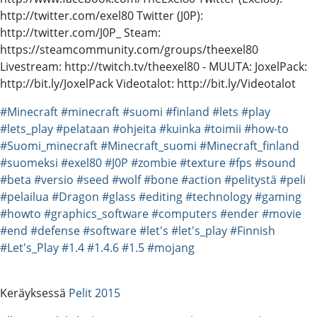
http://twitter.com/exel80 Twitter (J0P):
http://twitter.com/J0P_ Steam:
https://steamcommunity.com/groups/theexel80
Livestream: http://twitch.tv/theexel80 - MUUTA: JoxelPack:
http://bit.ly/JoxelPack Videotalot: http://bit.ly/Videotalot
#Minecraft
#minecraft
#suomi
#finland
#lets
#play
#lets_play
#pelataan
#ohjeita
#kuinka
#toimii
#how-to
#Suomi_minecraft
#Minecraft_suomi
#Minecraft_finland
#suomeksi
#exel80
#J0P
#zombie
#texture
#fps
#sound
#beta
#versio
#seed
#wolf
#bone
#action
#pelitystä
#peli
#pelailua
#Dragon
#glass
#editing
#technology
#gaming
#howto
#graphics_software
#computers
#ender
#movie
#end
#defense
#software
#let's
#let's_play
#Finnish
#Let's_Play
#1.4
#1.4.6
#1.5
#mojang
Keräyksessä
Pelit 2015