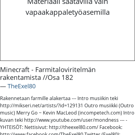
Materiaali saatavilla vain
vapaakappaletyöasemilla
Minecraft - Farmitaloviritelmän
rakentamista //Osa 182
―
TheExel80
Rakennetaan farmille alakertaa --- Intro musiikin teki
http://mikseri.net/artists/?id=129131 Outro musiikki (Outro
music) Merry Go ~ Kevin MacLeod (incompetech.com) Intro
kuvan teki http://www.youtube.com/user/mondness --- -
YHTEISÖT: Nettisivut: http://theexel80.com/ Facebook:
http://www.facebook.com/TheExel80 Twitter (Exel80):