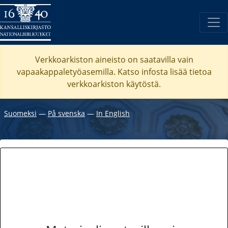
Verkkoarkiston aineisto on saatavilla vain
vapaakappaletyöasemilla. Katso
infosta
lisää tietoa
verkkoarkiston käytöstä.
Suomeksi
―
På svenska
―
In English