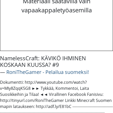
Materiaali saatavilla vain
vapaakappaletyöasemilla
NamelessCraft: KÄVIKÖ IHMINEN
KOSKAAN KUUSSA? #9
―
RoniTheGamer - Pelailua suomeksi!
Dokumentti: http://www.youtube.com/watch?
v=MIy8ZqqK5G8 ►► Tykkää, Kommentoi, Laita
Suosikkeihin ja Tilaa! ◄◄ Virallinen Facebook Fanisivu:
http://tinyurl.com/RoniTheGamer Linkki Minecraft Suomen
mapin lataukseen: http://adf.ly/E81bC --------------------------------
------------------------------------------------­-----------------------------------