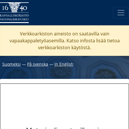
Verkkoarkiston aineisto on saatavilla vain
vapaakappaletyöasemilla. Katso
infosta
lisää tietoa
verkkoarkiston käytöstä.
Suomeksi
―
På svenska
―
In English