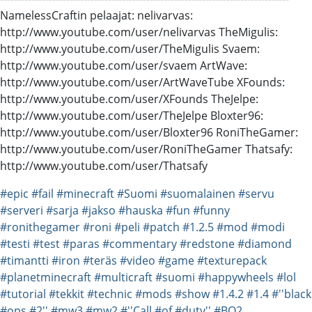
NamelessCraftin pelaajat: nelivarvas:
http://www.youtube.com/user/nelivarvas TheMigulis:
http://www.youtube.com/user/TheMigulis Svaem:
http://www.youtube.com/user/svaem ArtWave:
http://www.youtube.com/user/ArtWaveTube XFounds:
http://www.youtube.com/user/XFounds TheJelpe:
http://www.youtube.com/user/TheJelpe Bloxter96:
http://www.youtube.com/user/Bloxter96 RoniTheGamer:
http://www.youtube.com/user/RoniTheGamer Thatsafy:
http://www.youtube.com/user/Thatsafy
#epic
#fail
#minecraft
#Suomi
#suomalainen
#servu
#serveri
#sarja
#jakso
#hauska
#fun
#funny
#ronithegamer
#roni
#peli
#patch
#1.2.5
#mod
#modi
#testi
#test
#paras
#commentary
#redstone
#diamond
#timantti
#iron
#teräs
#video
#game
#texturepack
#planetminecraft
#multicraft
#suomi
#happywheels
#lol
#tutorial
#tekkit
#technic
#mods
#show
#1.4.2
#1.4
#''black
#ops
#2''
#mw3
#mw2
#''Call
#of
#duty''
#BO2