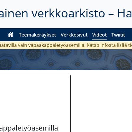
inen verkkoarkisto – H
Teemakeräykset
Verkkosivut
Videot
Twiitit
aatavilla vain vapaakappaletyöasemilla. Katso
infosta
lisää t
kappaletyöasemilla