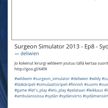
Surgeon Simulator 2013 - Ep8 - Sy
―
deliwien
Jo kokenut kirurgi wildeem joutuu tällä kertaa suori
http://goo.gl/X4l9I
#wildeem
#surgeon_simulator
#deliwien
#wildy
#su
#lääkäripeli
#simulaattoripeli
#finnish
#suomi
#suo
#game
#let's_play
#lets_play
#pelataan
#leikkaus
#l
#ambulanssissa
#sydän
#sydänsiirto
#sydämensiir