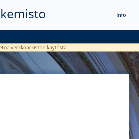
akemisto
Info
ietoa verkkoarkiston käytöstä.