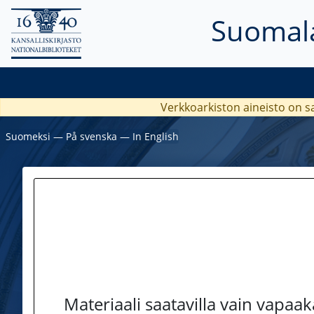
Suomala
Verkkoarkiston aineisto on s
Suomeksi
―
På svenska
―
In English
Materiaali saatavilla vain vapaa