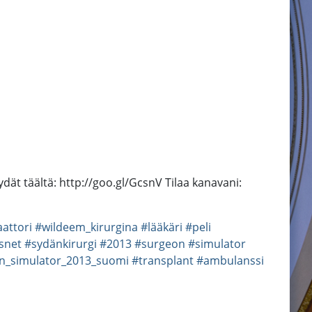
dät täältä: http://goo.gl/GcsnV Tilaa kanavani:
aattori
#wildeem_kirurgina
#lääkäri
#peli
snet
#sydänkirurgi
#2013
#surgeon
#simulator
n_simulator_2013_suomi
#transplant
#ambulanssi