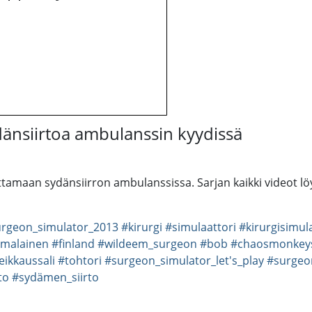
dänsiirtoa ambulanssin kyydissä
ttamaan sydänsiirron ambulanssissa. Sarjan kaikki videot löy
rgeon_simulator_2013
#kirurgi
#simulaattori
#kirurgisimul
malainen
#finland
#wildeem_surgeon
#bob
#chaosmonkey
eikkaussali
#tohtori
#surgeon_simulator_let's_play
#surgeo
to
#sydämen_siirto