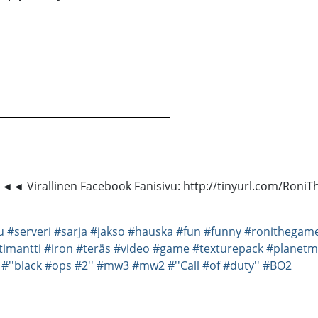
! ◄◄ Virallinen Facebook Fanisivu: http://tinyurl.com/Roni
u
#serveri
#sarja
#jakso
#hauska
#fun
#funny
#ronithegam
timantti
#iron
#teräs
#video
#game
#texturepack
#planetm
#''black
#ops
#2''
#mw3
#mw2
#''Call
#of
#duty''
#BO2