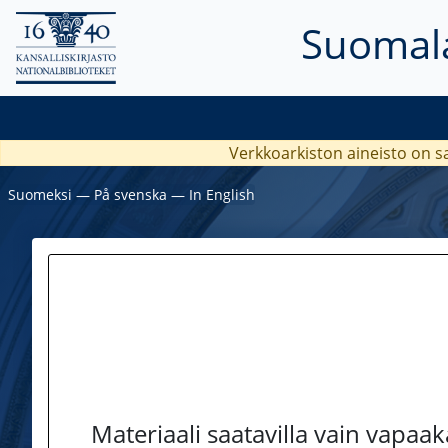
Suomala
Verkkoarkiston aineisto on s
Suomeksi
―
På svenska
―
In English
Materiaali saatavilla vain vapaa