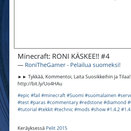
Minecraft: RONI KÄSKEE!! #4
―
RoniTheGamer - Pelailua suomeksi!
►► Tykkää, Kommentoi, Laita Suosikkeihin ja Tilaa
http://bit.ly/Uo4HAu
#epic
#fail
#minecraft
#Suomi
#suomalainen
#serv
#test
#paras
#commentary
#redstone
#diamond
#
#tutorial
#tekkit
#technic
#mods
#show
#1.4.2
#1.4
Keräyksessä
Pelit 2015