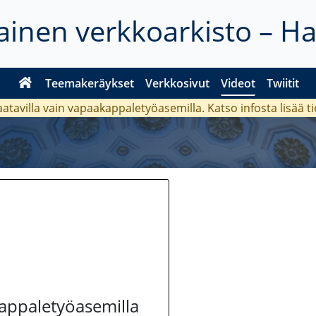
inen verkkoarkisto – H
Teemakeräykset
Verkkosivut
Videot
Twiitit
aatavilla vain vapaakappaletyöasemilla. Katso
infosta
lisää t
kappaletyöasemilla