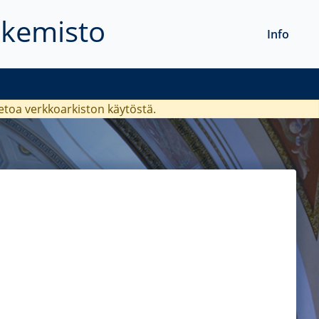
akemisto
Info
ietoa verkkoarkiston käytöstä.