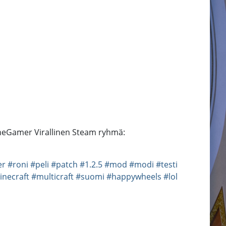
TheGamer Virallinen Steam ryhmä:
er
#roni
#peli
#patch
#1.2.5
#mod
#modi
#testi
inecraft
#multicraft
#suomi
#happywheels
#lol