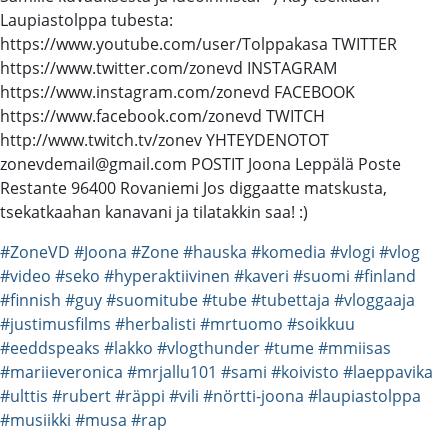
Laupiastolppa tubesta:
https://www.youtube.com/user/Tolppakasa TWITTER
https://www.twitter.com/zonevd INSTAGRAM
https://www.instagram.com/zonevd FACEBOOK
https://www.facebook.com/zonevd TWITCH
http://www.twitch.tv/zonev YHTEYDENOTOT
zonevdemail@gmail.com POSTIT Joona Leppälä Poste
Restante 96400 Rovaniemi Jos diggaatte matskusta,
tsekatkaahan kanavani ja tilatakkin saa! :)
#ZoneVD
#Joona
#Zone
#hauska
#komedia
#vlogi
#vlog
#video
#seko
#hyperaktiivinen
#kaveri
#suomi
#finland
#finnish
#guy
#suomitube
#tube
#tubettaja
#vloggaaja
#justimusfilms
#herbalisti
#mrtuomo
#soikkuu
#eeddspeaks
#lakko
#vlogthunder
#tume
#mmiisas
#mariieveronica
#mrjallu101
#sami
#koivisto
#laeppavika
#ulttis
#rubert
#räppi
#vili
#nörtti-joona
#laupiastolppa
#musiikki
#musa
#rap