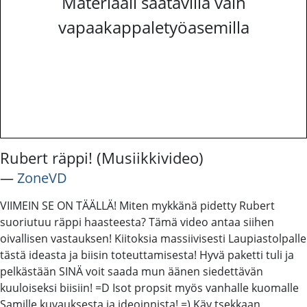
Materiaali saatavilla vain
vapaakappaletyöasemilla
Rubert räppi! (Musiikkivideo)
―
ZoneVD
VIIMEIN SE ON TÄÄLLÄ! Miten mykkänä pidetty Rubert
suoriutuu räppi haasteesta? Tämä video antaa siihen
oivallisen vastauksen! Kiitoksia massiivisesti Laupiastolpalle
tästä ideasta ja biisin toteuttamisesta! Hyvä paketti tuli ja
pelkästään SINÄ voit saada mun äänen siedettävän
kuuloiseksi biisiin! =D Isot propsit myös vanhalle kuomalle
Samille kuvauksesta ja ideoinnista! =) Käy tsekkaan