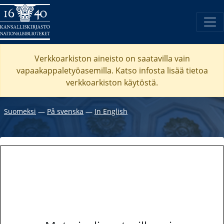
Verkkoarkiston aineisto on saatavilla vain
vapaakappaletyöasemilla. Katso
infosta
lisää tietoa
verkkoarkiston käytöstä.
Suomeksi
―
På svenska
―
In English