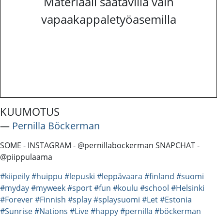
Materiaali saatavilla vain
vapaakappaletyöasemilla
KUUMOTUS
―
Pernilla Böckerman
SOME - INSTAGRAM - @pernillabockerman SNAPCHAT -
@piippulaama
#kiipeily
#huippu
#lepuski
#leppävaara
#finland
#suomi
#myday
#myweek
#sport
#fun
#koulu
#school
#Helsinki
#Forever
#Finnish
#splay
#splaysuomi
#Let
#Estonia
#Sunrise
#Nations
#Live
#happy
#pernilla
#böckerman