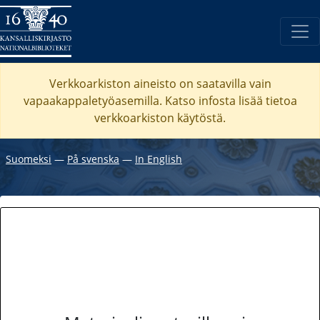
Verkkoarkiston aineisto on saatavilla vain
vapaakappaletyöasemilla. Katso
infosta
lisää tietoa
verkkoarkiston käytöstä.
Suomeksi
―
På svenska
―
In English