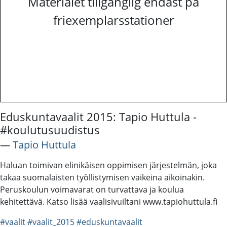
Materialet tillgänglig endast på
friexemplarsstationer
Eduskuntavaalit 2015: Tapio Huttula -
#koulutusuudistus
―
Tapio Huttula
Haluan toimivan elinikäisen oppimisen järjestelmän, joka
takaa suomalaisten työllistymisen vaikeina aikoinakin.
Peruskoulun voimavarat on turvattava ja koulua
kehitettävä. Katso lisää vaalisivuiltani www.tapiohuttula.fi
#vaalit
#vaalit_2015
#eduskuntavaalit