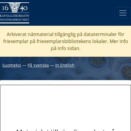
Arkiverat nätmaterial tillgänglig på dataterminaler för
friexemplar på friexemplarsbibliotekens lokaler. Mer info
på info sidan.
Suomeksi
―
På svenska
―
In English