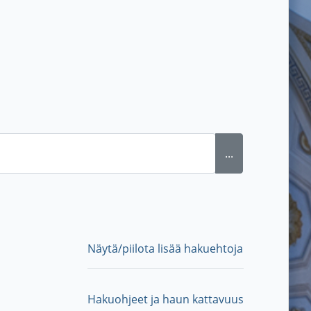
...
Näytä/piilota lisää hakuehtoja
Hakuohjeet ja haun kattavuus