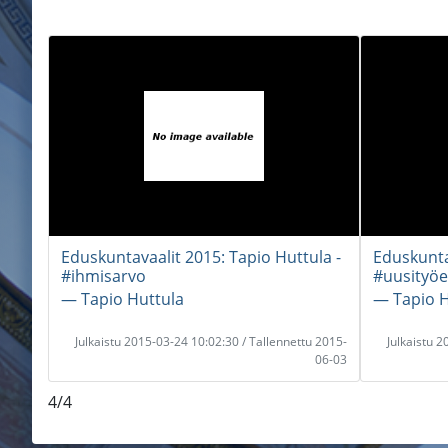
Eduskuntavaalit 2015: Tapio Huttula -
Eduskunta
#ihmisarvo
#uusityö
― Tapio Huttula
― Tapio H
Julkaistu 2015-03-24 10:02:30 / Tallennettu 2015-
Julkaistu 
06-03
4/4