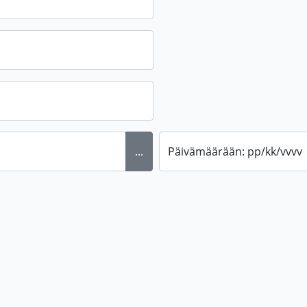
...
Päivämäärään: pp/kk/vvvv