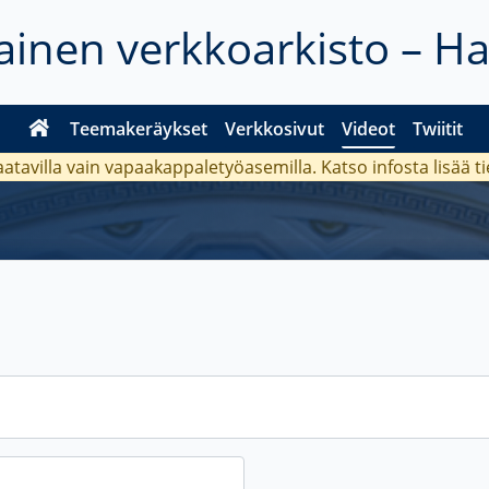
inen verkkoarkisto – H
Teemakeräykset
Verkkosivut
Videot
Twiitit
aatavilla vain vapaakappaletyöasemilla. Katso
infosta
lisää t