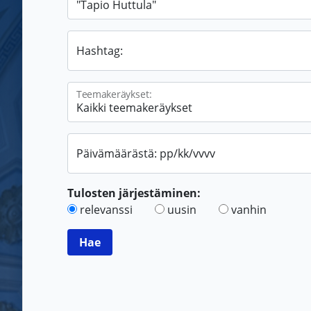
Hashtag:
Teemakeräykset:
Päivämäärästä: pp/kk/vvvv
Tulosten järjestäminen:
relevanssi
uusin
vanhin