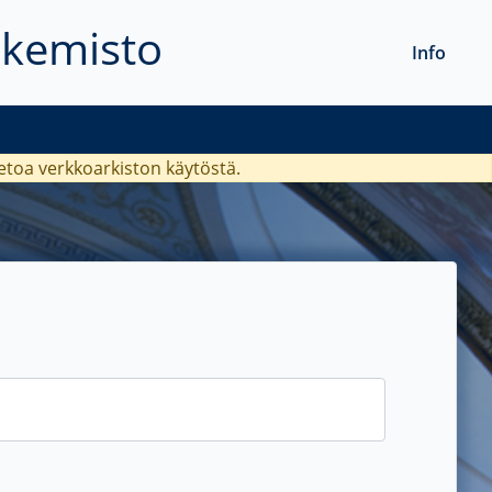
akemisto
Info
ietoa verkkoarkiston käytöstä.