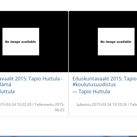
vaalit 2015: Tapio Huttula -
Eduskuntavaalit 2015: Tapio
elämä
#koulutusuudistus
uttula
― Tapio Huttula
2015-03-24 10:22:35 / Tallennettu 2015-
Julkaistu 2015-03-24 10:10:26 / Tal
06-03