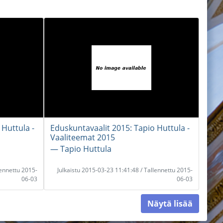
 Huttula -
Eduskuntavaalit 2015: Tapio Huttula -
Vaaliteemat 2015
― Tapio Huttula
lennettu 2015-
Julkaistu 2015-03-23 11:41:48 / Tallennettu 2015-
06-03
06-03
Näytä lisää