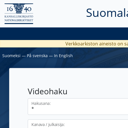
Suomala
Verkkoarkiston aineisto on s
Suomeksi
―
På svenska
―
In English
Videohaku
Hakusana:
Kanava / julkaisija: