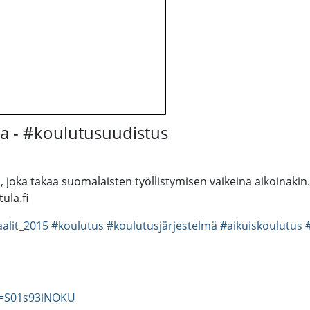
la - #koulutusuudistus
, joka takaa suomalaisten työllistymisen vaikeina aikoinaki
ula.fi
alit_2015
#koulutus
#koulutusjärjestelmä
#aikuiskoulutus
v=S01s93iNOKU