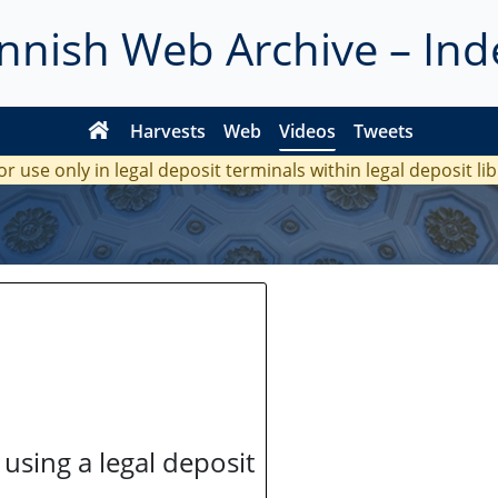
innish Web Archive – Ind
Harvests
Web
Videos
Tweets
or use only in legal deposit terminals within legal deposit li
 using a legal deposit