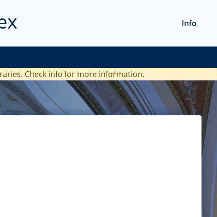
ex
Info
braries. Check
info
for more information.