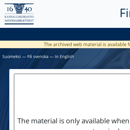
F
The archived web material is available f
Suomeksi
―
På svenska
―
In English
The material is only available when