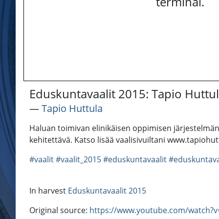
terminal.
Eduskuntavaalit 2015: Tapio Huttu
―
Tapio Huttula
Haluan toimivan elinikäisen oppimisen järjestelmän
kehitettävä. Katso lisää vaalisivuiltani www.tapiohutt
#vaalit
#vaalit_2015
#eduskuntavaalit
#eduskuntava
In harvest
Eduskuntavaalit 2015
Original source:
https://www.youtube.com/watch?