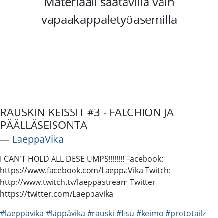
Materiaali saatavilla vain
vapaakappaletyöasemilla
RAUSKIN KEISSIT #3 - FALCHION JA
PÄÄLLÄSEISONTA
―
LaeppaVika
I CAN'T HOLD ALL DESE UMPS!!!!!!!! Facebook:
https://www.facebook.com/LaeppaVika Twitch:
http://www.twitch.tv/laeppastream Twitter
https://twitter.com/Laeppavika
#laeppavika
#läppävika
#rauski
#fisu
#keimo
#prototailz