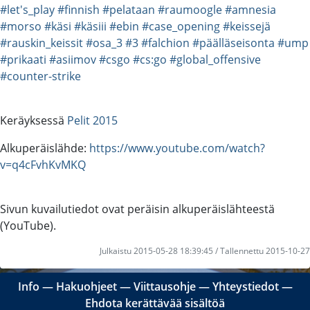
#let's_play
#finnish
#pelataan
#raumoogle
#amnesia
#morso
#käsi
#käsiii
#ebin
#case_opening
#keissejä
#rauskin_keissit
#osa_3
#3
#falchion
#päälläseisonta
#ump
#prikaati
#asiimov
#csgo
#cs:go
#global_offensive
#counter-strike
Keräyksessä
Pelit 2015
Alkuperäislähde:
https://www.youtube.com/watch?
v=q4cFvhKvMKQ
Sivun kuvailutiedot ovat peräisin alkuperäislähteestä
(YouTube).
Julkaistu 2015-05-28 18:39:45 / Tallennettu 2015-10-27
Info
―
Hakuohjeet
―
Viittausohje
―
Yhteystiedot
―
Ehdota kerättävää sisältöä