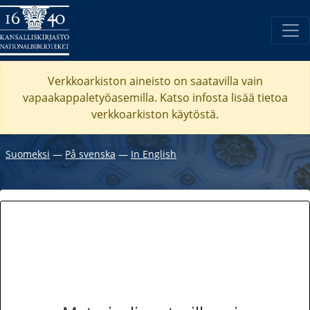
Verkkoarkiston aineisto on saatavilla vain
vapaakappaletyöasemilla. Katso
infosta
lisää tietoa
verkkoarkiston käytöstä.
Suomeksi
―
På svenska
―
In English