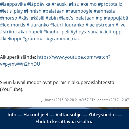
#laeppavika
#läppävika
#rauski
#fisu
#keimo
#prototailz
#let's_play
#finnish
#pelataan
#raumoogle
#amnesia
#morso
#käsi
#käsiii
#ebin
#laet's_pelataan
#lp
#lappujäbä
#lex_mortis
#luuranko
#lauri_luuranko
#lae
#stream
#live
#striimi
#kauhupeli
#kauhu_peli
#yhdys_sana
#kieli_oppi
#kielioppi
#grammar
#grammar_nazi
Alkuperäislähde:
https://www.youtube.com/watch?
v=pymwWn2hhDU
Sivun kuvailutiedot ovat peräisin alkuperäislähteestä
(YouTube).
Julkaistu 2015-02-28 21:49:57 / Tallennettu 2017-12-07
Info
―
Hakuohjeet
―
Viittausohje
―
Yhteystiedot
―
Ehdota kerättävää sisältöä