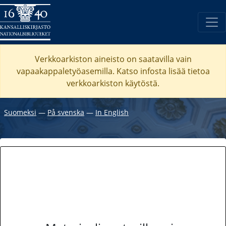
Verkkoarkiston aineisto on saatavilla vain
vapaakappaletyöasemilla. Katso
infosta
lisää tietoa
verkkoarkiston käytöstä.
Suomeksi
―
På svenska
―
In English