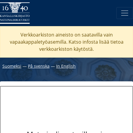
Verkkoarkiston aineisto on saatavilla vain
vapaakappaletyöasemilla. Katso
infosta
lisää tietoa
verkkoarkiston käytöstä.
Suomeksi
―
På svenska
―
In English