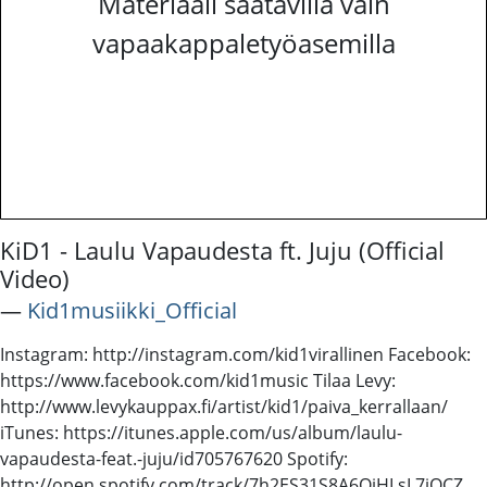
Materiaali saatavilla vain
vapaakappaletyöasemilla
KiD1 - Laulu Vapaudesta ft. Juju (Official
Video)
―
Kid1musiikki_Official
Instagram: http://instagram.com/kid1virallinen Facebook:
https://www.facebook.com/kid1music Tilaa Levy:
http://www.levykauppax.fi/artist/kid1/paiva_kerrallaan/
iTunes: https://itunes.apple.com/us/album/laulu-
vapaudesta-feat.-juju/id705767620 Spotify:
http://open.spotify.com/track/7h2ES31S8A6OiHLsL7iQCZ