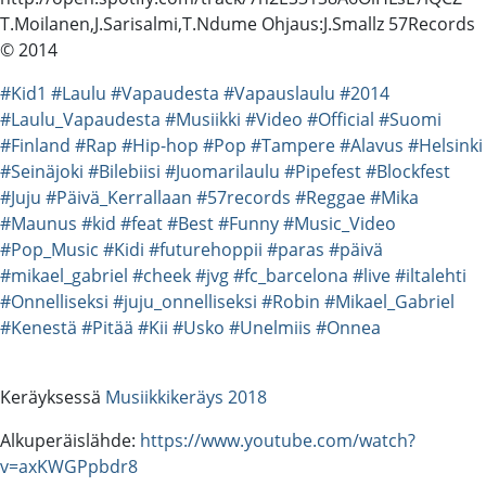
T.Moilanen,J.Sarisalmi,T.Ndume Ohjaus:J.Smallz 57Records
© 2014
#Kid1
#Laulu
#Vapaudesta
#Vapauslaulu
#2014
#Laulu_Vapaudesta
#Musiikki
#Video
#Official
#Suomi
#Finland
#Rap
#Hip-hop
#Pop
#Tampere
#Alavus
#Helsinki
#Seinäjoki
#Bilebiisi
#Juomarilaulu
#Pipefest
#Blockfest
#Juju
#Päivä_Kerrallaan
#57records
#Reggae
#Mika
#Maunus
#kid
#feat
#Best
#Funny
#Music_Video
#Pop_Music
#Kidi
#futurehoppii
#paras
#päivä
#mikael_gabriel
#cheek
#jvg
#fc_barcelona
#live
#iltalehti
#Onnelliseksi
#juju_onnelliseksi
#Robin
#Mikael_Gabriel
#Kenestä
#Pitää
#Kii
#Usko
#Unelmiis
#Onnea
Keräyksessä
Musiikkikeräys 2018
Alkuperäislähde:
https://www.youtube.com/watch?
v=axKWGPpbdr8