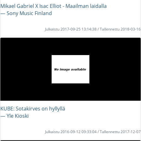
Mikael Gabriel X Isac Elliot - Maailman laidalla
― Sony Music Finland
Julkaistu 2017-09-25 13:14:38 / Tallennettu 2018-03-16
KUBE: Sotakirves on hyllyllä
― Yle Kioski
Julkaistu 2016-09-12 09:33:04 / Tallennettu 2017-12-07