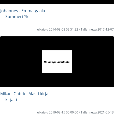
Johannes - Emma-gaala
― Summeri Yle
Julkaistu 2014-03-08 09:51:22 / Tallennettu 2017-12-07
Mikael Gabriel Alasti-kirja
― kirja.fi
Julkaistu 2019-03-15 00:00:00 / Tallennettu 2021-05-13