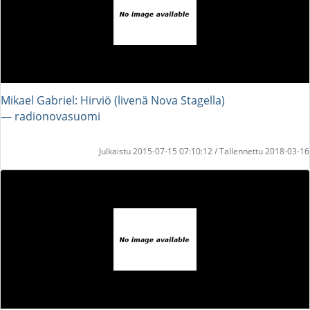
Mikael Gabriel: Hirviö (livenä Nova Stagella)
― radionovasuomi
Julkaistu 2015-07-15 07:10:12 / Tallennettu 2018-03-16