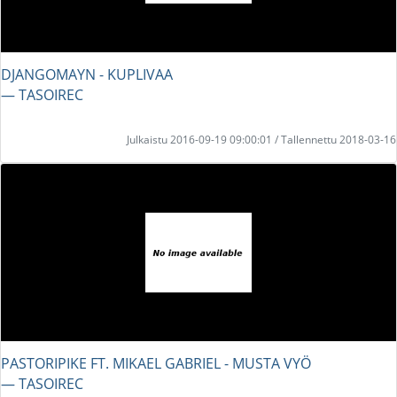
DJANGOMAYN - KUPLIVAA
― TASOIREC
Julkaistu 2016-09-19 09:00:01 / Tallennettu 2018-03-16
PASTORIPIKE FT. MIKAEL GABRIEL - MUSTA VYÖ
― TASOIREC