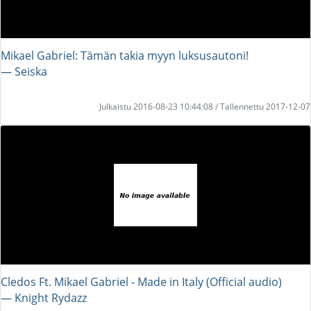
Mikael Gabriel: Tämän takia myyn luksusautoni!
― Seiska
Julkaistu 2016-08-23 10:44:08 / Tallennettu 2017-12-07
Cledos Ft. Mikael Gabriel - Made in Italy (Official audio)
― Knight Rydazz