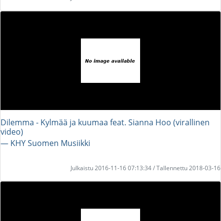
Dilemma - Kylmää ja kuumaa feat. Sianna Hoo (virallinen
video)
― KHY Suomen Musiikki
Julkaistu 2016-11-16 07:13:34 / Tallennettu 2018-03-16