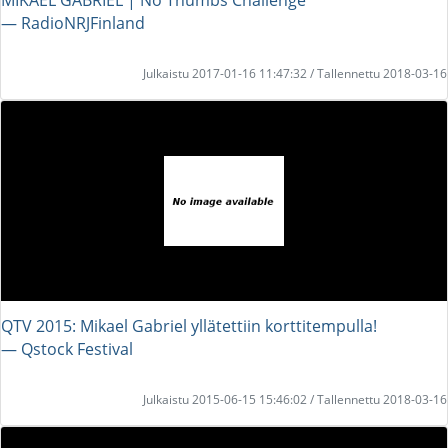
― RadioNRJFinland
Julkaistu 2017-01-16 11:47:32 / Tallennettu 2018-03-16
QTV 2015: Mikael Gabriel yllätettiin korttitempulla!
― Qstock Festival
Julkaistu 2015-06-15 15:46:02 / Tallennettu 2018-03-16