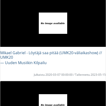
Mikael Gabriel - Löytäjä saa pitää (UMK20-väliaikashow) //
UMK20
― Uuden Musiikin Kilpailu
Julkaistu 2020-03-07 00:00:00 / Tallennettu 2023-05-15