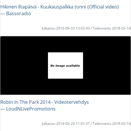
Hikinen Iltapäivä - Kuukauspalkka tonni (Official video)
― Bassoradio
Julkaistu 2016-06-03 13:02:43 / Tallennettu 2018-03-16
Robin In The Park 2014 - Videotervehdys
― LoudNLivePromotions
Julkaistu 2014-05-29 11:01:37 / Tallennettu 2018-03-16