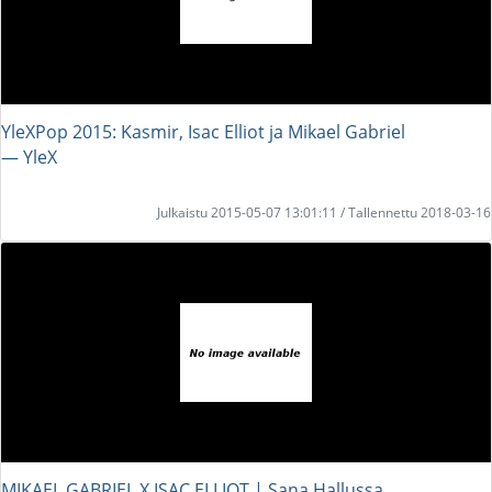
YleXPop 2015: Kasmir, Isac Elliot ja Mikael Gabriel
― YleX
Julkaistu 2015-05-07 13:01:11 / Tallennettu 2018-03-16
MIKAEL GABRIEL X ISAC ELLIOT | Sana Hallussa