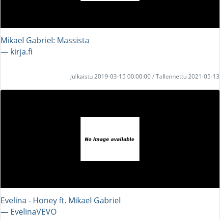
Mikael Gabriel: Massista
― kirja.fi
Julkaistu 2019-03-15 00:00:00 / Tallennettu 2021-05-13
Evelina - Honey ft. Mikael Gabriel
― EvelinaVEVO