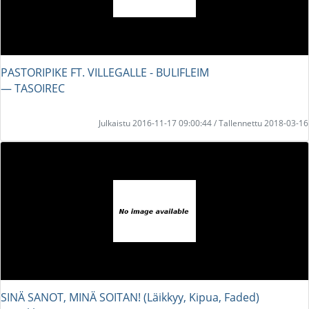
PASTORIPIKE FT. VILLEGALLE - BULIFLEIM
― TASOIREC
Julkaistu 2016-11-17 09:00:44 / Tallennettu 2018-03-16
SINÄ SANOT, MINÄ SOITAN! (Läikkyy, Kipua, Faded)