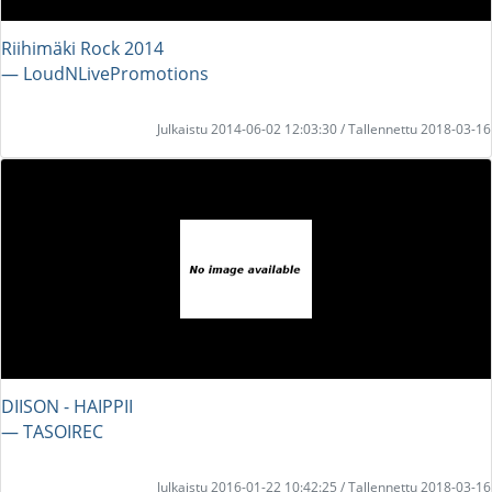
Riihimäki Rock 2014
― LoudNLivePromotions
Julkaistu 2014-06-02 12:03:30 / Tallennettu 2018-03-16
DIISON - HAIPPII
― TASOIREC
Julkaistu 2016-01-22 10:42:25 / Tallennettu 2018-03-16