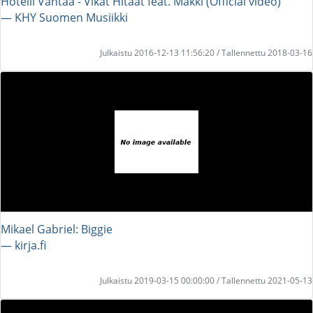
Hotelli Vantaa - Vikat Hitaat feat. Mäkki (Official video)
― KHY Suomen Musiikki
Julkaistu 2016-12-13 11:56:20 / Tallennettu 2018-03-16
Mikael Gabriel: Biggie
― kirja.fi
Julkaistu 2019-03-15 00:00:00 / Tallennettu 2021-05-13