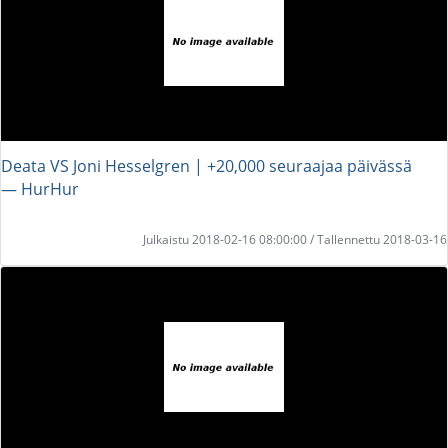
Deata VS Joni Hesselgren | +20,000 seuraajaa päivässä
― HurHur
Julkaistu 2018-02-16 08:00:00 / Tallennettu 2018-03-16