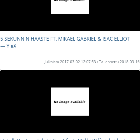
5 SEKUNNIN HAASTE FT. MIKAEL GABRIEL & ISAC ELLIOT
― YleX
Julkaistu 2017-03-02 12:07:53 / Tallennettu 2018-03-16