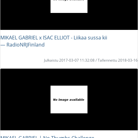
MIKAEL GABRIEL x ISAC ELLIOT - Liikaa sussa kii
― RadioNRJFinland
Julkaistu 2017-03-07 11:32:08 / Tallennettu 2018-03-16
MIKAEL GABRIEL | No Thumbs Challenge