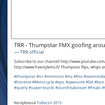
TRR - Thumpstar FMX goofing aro
―
TRR official
Subscribe to our channel! http://www.youtube.com
http://www.freestylemx.fi/ Thumpstar flips, whips and
#thumpstar
#trr
#minimoto
#mx
#fmx
#teamreckle
#Extreme
#Motorcycle
#epic
#awesome
#fail
#best
#querly
#superretards
#stuntfreaksteam
#freaks
#
Keräyksessä
Tubecon 2015