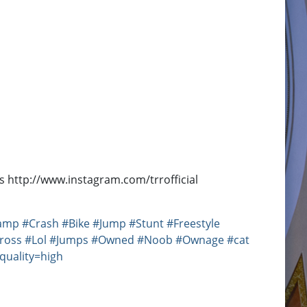
 http://www.instagram.com/trrofficial
amp
#Crash
#Bike
#Jump
#Stunt
#Freestyle
ross
#Lol
#Jumps
#Owned
#Noob
#Ownage
#cat
:quality=high