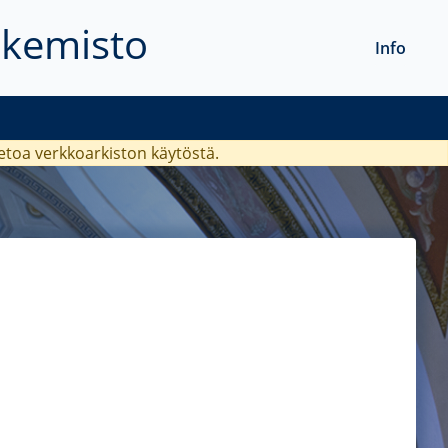
akemisto
Info
ietoa verkkoarkiston käytöstä.