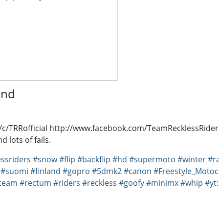
und
/c/TRRofficial http://www.facebook.com/TeamRecklessRiders
 lots of fails.
ssriders
#snow
#flip
#backflip
#hd
#supermoto
#winter
#r
#suomi
#finland
#gopro
#5dmk2
#canon
#Freestyle_Motoc
team
#rectum
#riders
#reckless
#goofy
#minimx
#whip
#yt