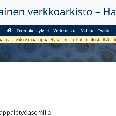
inen verkkoarkisto – H
Teemakeräykset
Verkkosivut
Videot
Twiitit
aatavilla vain vapaakappaletyöasemilla. Katso
infosta
lisää t
kappaletyöasemilla