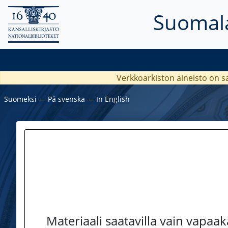
Suomala
Verkkoarkiston aineisto on s
Suomeksi
―
På svenska
―
In English
Materiaali saatavilla vain vapaa