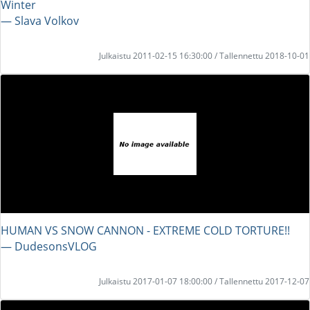
Winter
― Slava Volkov
Julkaistu 2011-02-15 16:30:00 / Tallennettu 2018-10-01
HUMAN VS SNOW CANNON - EXTREME COLD TORTURE!!
― DudesonsVLOG
Julkaistu 2017-01-07 18:00:00 / Tallennettu 2017-12-07