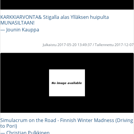
KARKKIARVONTA& Stigalla alas Ylläksen huipulta
MUNASILTAAN!
― Jounin Kauppa
Julkaistu 2017-05-20 13:49:37 / Tallennettu 2017-12-07
Simulacrum on the Road - Finnish Winter Madness (Driving
to Pori)
― Christian Pulkkinen