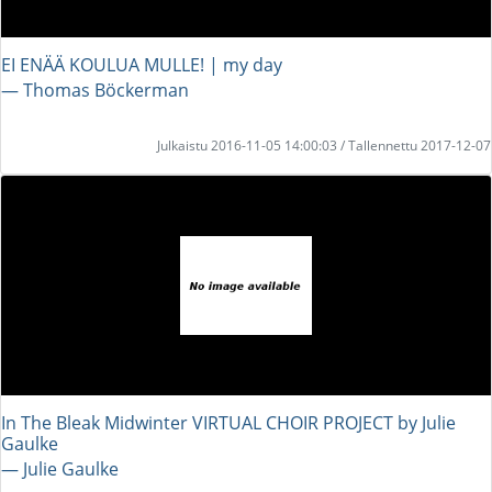
EI ENÄÄ KOULUA MULLE! | my day
― Thomas Böckerman
Julkaistu 2016-11-05 14:00:03 / Tallennettu 2017-12-07
In The Bleak Midwinter VIRTUAL CHOIR PROJECT by Julie
Gaulke
― Julie Gaulke