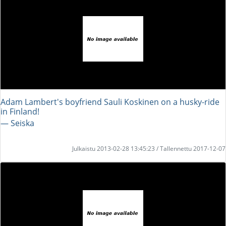
Adam Lambert's boyfriend Sauli Koskinen on a husky-ride
in Finland!
― Seiska
Julkaistu 2013-02-28 13:45:23 / Tallennettu 2017-12-07