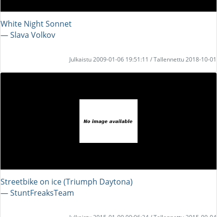
White Night Sonnet
― Slava Volkov
Julkaistu 2009-01-06 19:51:11 / Tallennettu 2018-10-01
Streetbike on ice (Triumph Daytona)
― StuntFreaksTeam