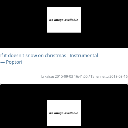
If it doesn't snow on christmas - Instrumental
― Poptori
Julkaistu 2015-09-03 16:41:55 / Tallennettu 2018-03-16