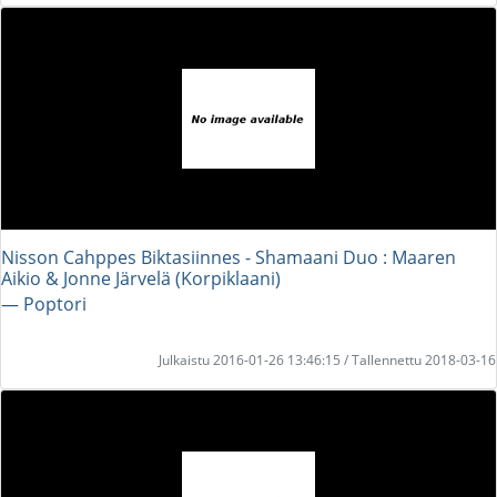
Nisson Cahppes Biktasiinnes - Shamaani Duo : Maaren
Aikio & Jonne Järvelä (Korpiklaani)
― Poptori
Julkaistu 2016-01-26 13:46:15 / Tallennettu 2018-03-16