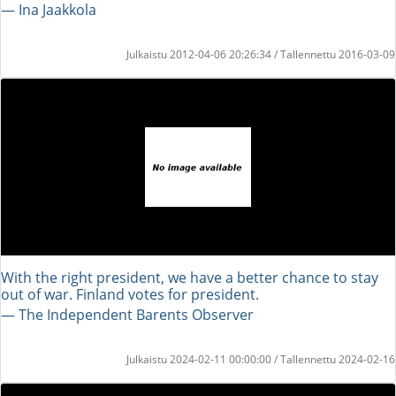
― Ina Jaakkola
Julkaistu 2012-04-06 20:26:34 / Tallennettu 2016-03-09
With the right president, we have a better chance to stay
out of war. Finland votes for president.
― The Independent Barents Observer
Julkaistu 2024-02-11 00:00:00 / Tallennettu 2024-02-16