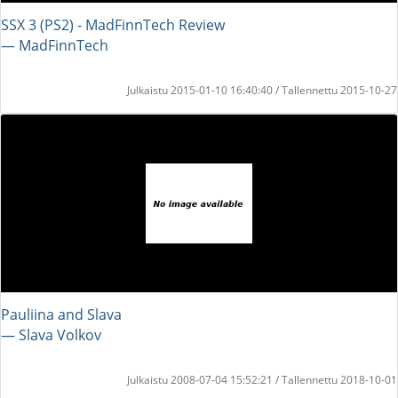
SSX 3 (PS2) - MadFinnTech Review
― MadFinnTech
Julkaistu 2015-01-10 16:40:40 / Tallennettu 2015-10-27
Pauliina and Slava
― Slava Volkov
Julkaistu 2008-07-04 15:52:21 / Tallennettu 2018-10-01