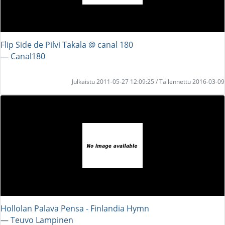
Flip Side de Pilvi Takala @ canal 180
― Canal180
Julkaistu 2011-05-27 12:09:25 / Tallennettu 2016-03-09
Hollolan Palava Pensa - Finlandia Hymn
― Teuvo Lampinen