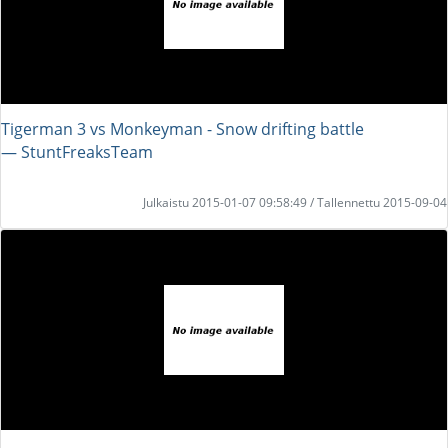
Tigerman 3 vs Monkeyman - Snow drifting battle
― StuntFreaksTeam
Julkaistu 2015-01-07 09:58:49 / Tallennettu 2015-09-04