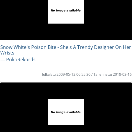
Snow White's Poison Bite - She's A Trendy Designer On Her
Wrists
― PokoRekords
Julkaistu 2009-05-12 06:55:30 / Tallennettu 2018-03-16