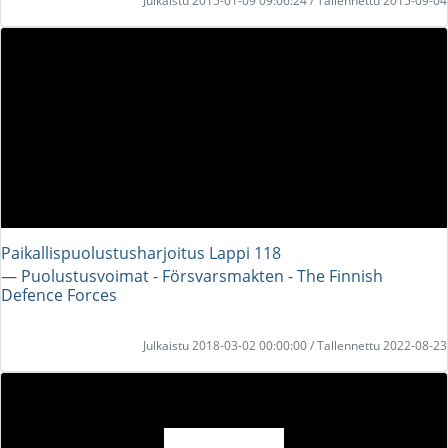
Julkaistu 2015-01-09 09:06:24 / Tallennettu 2015-09-04
Paikallispuolustusharjoitus Lappi 118
― Puolustusvoimat - Försvarsmakten - The Finnish
Defence Forces
Julkaistu 2018-03-02 00:00:00 / Tallennettu 2022-08-23