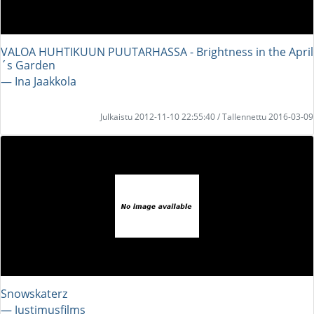
VALOA HUHTIKUUN PUUTARHASSA - Brightness in the April
´s Garden
― Ina Jaakkola
Julkaistu 2012-11-10 22:55:40 / Tallennettu 2016-03-09
Snowskaterz
― Justimusfilms