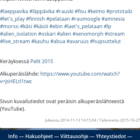
#laeppavika
#läppävika
#rauski
#fisu
#keimo
#prototailz
#let's_play
#finnish
#pelataan
#raumoogle
#amnesia
#morso
#käsi
#käsiii
#ebin
#laet's_pelataan
#lp
#alien_isolation
#oskari
#alien
#xenomorph
#stream
#live_stream
#kauhu
#abua
#avaruus
#hupsuttelut
Keräyksessä
Pelit 2015
Alkuperäislähde:
https://www.youtube.com/watch?
v=JsHELtl1twc
Sivun kuvailutiedot ovat peräisin alkuperäislähteestä
(YouTube).
Julkaistu 2014-11-13 14:15:04 / Tallennettu 2015-10-27
Info
―
Hakuohjeet
―
Viittausohje
―
Yhteystiedot
―