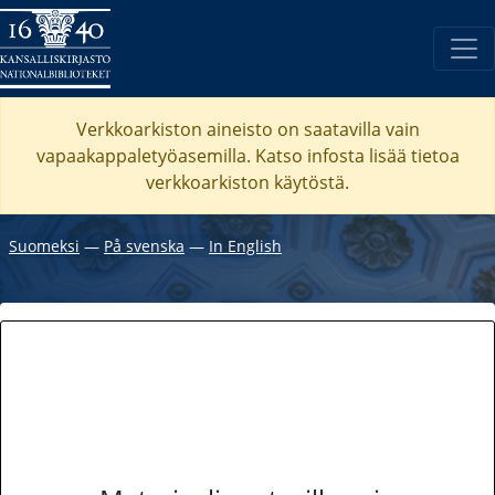
Verkkoarkiston aineisto on saatavilla vain
vapaakappaletyöasemilla. Katso
infosta
lisää tietoa
verkkoarkiston käytöstä.
Suomeksi
―
På svenska
―
In English