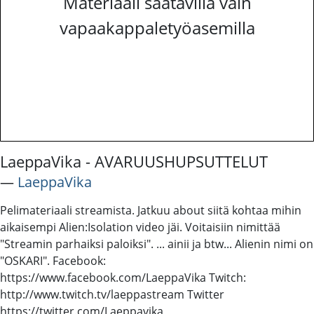
Materiaali saatavilla vain
vapaakappaletyöasemilla
LaeppaVika - AVARUUSHUPSUTTELUT
―
LaeppaVika
Pelimateriaali streamista. Jatkuu about siitä kohtaa mihin
aikaisempi Alien:Isolation video jäi. Voitaisiin nimittää
"Streamin parhaiksi paloiksi". ... ainii ja btw... Alienin nimi on
"OSKARI". Facebook:
https://www.facebook.com/LaeppaVika Twitch:
http://www.twitch.tv/laeppastream Twitter
https://twitter.com/Laeppavika