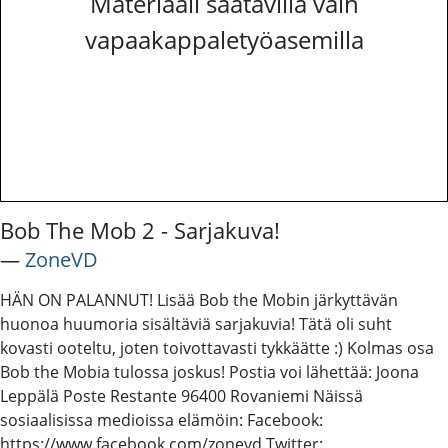
Materiaali saatavilla vain
vapaakappaletyöasemilla
Bob The Mob 2 - Sarjakuva!
―
ZoneVD
HÄN ON PALANNUT! Lisää Bob the Mobin järkyttävän
huonoa huumoria sisältäviä sarjakuvia! Tätä oli suht
kovasti ooteltu, joten toivottavasti tykkäätte :) Kolmas osa
Bob the Mobia tulossa joskus! Postia voi lähettää: Joona
Leppälä Poste Restante 96400 Rovaniemi Näissä
sosiaalisissa medioissa elämöin: Facebook:
https://www.facebook.com/zonevd Twitter: