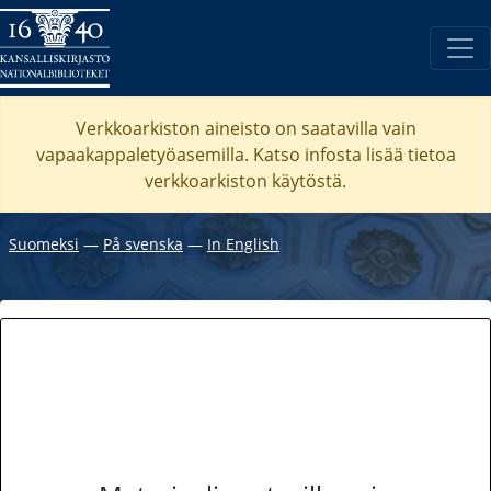
Verkkoarkiston aineisto on saatavilla vain
vapaakappaletyöasemilla. Katso
infosta
lisää tietoa
verkkoarkiston käytöstä.
Suomeksi
―
På svenska
―
In English