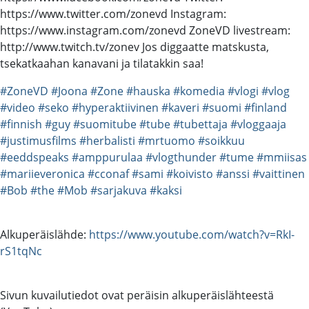
https://www.twitter.com/zonevd Instagram:
https://www.instagram.com/zonevd ZoneVD livestream:
http://www.twitch.tv/zonev Jos diggaatte matskusta,
tsekatkaahan kanavani ja tilatakkin saa!
#ZoneVD
#Joona
#Zone
#hauska
#komedia
#vlogi
#vlog
#video
#seko
#hyperaktiivinen
#kaveri
#suomi
#finland
#finnish
#guy
#suomitube
#tube
#tubettaja
#vloggaaja
#justimusfilms
#herbalisti
#mrtuomo
#soikkuu
#eeddspeaks
#amppurulaa
#vlogthunder
#tume
#mmiisas
#mariieveronica
#cconaf
#sami
#koivisto
#anssi
#vaittinen
#Bob
#the
#Mob
#sarjakuva
#kaksi
Alkuperäislähde:
https://www.youtube.com/watch?v=RkI-
rS1tqNc
Sivun kuvailutiedot ovat peräisin alkuperäislähteestä