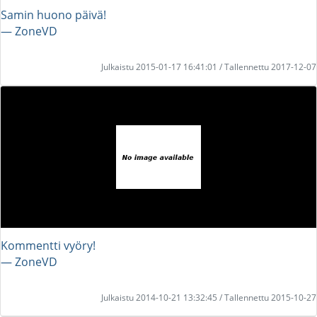
Samin huono päivä!
― ZoneVD
Julkaistu 2015-01-17 16:41:01 / Tallennettu 2017-12-07
Kommentti vyöry!
― ZoneVD
Julkaistu 2014-10-21 13:32:45 / Tallennettu 2015-10-27