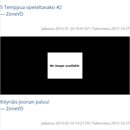
5 Temppua opeteltavaksi #2
― ZoneVD
Julkaistu 2015-01-29 16:01:47 / Tallennettu 2015-10-27
Köyriäis-Joonan paluu!
― ZoneVD
Julkaistu 2015-02-10 14:21:59 / Tallennettu 2015-10-27