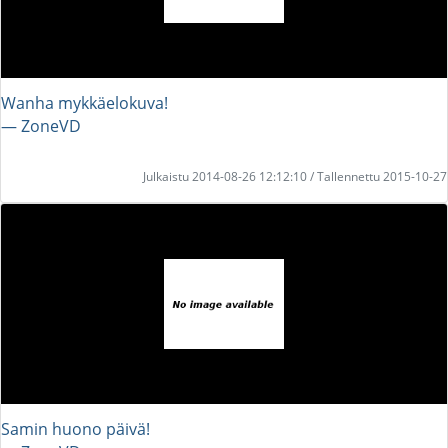
Wanha mykkäelokuva!
― ZoneVD
Julkaistu 2014-08-26 12:12:10 / Tallennettu 2015-10-27
Samin huono päivä!