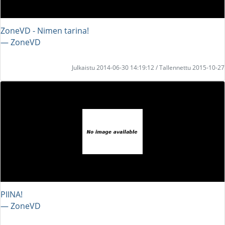
ZoneVD - Nimen tarina!
― ZoneVD
Julkaistu 2014-06-30 14:19:12 / Tallennettu 2015-10-27
PIINA!
― ZoneVD