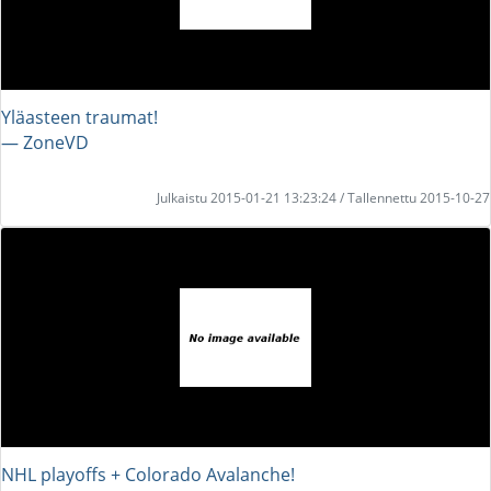
Yläasteen traumat!
― ZoneVD
Julkaistu 2015-01-21 13:23:24 / Tallennettu 2015-10-27
NHL playoffs + Colorado Avalanche!