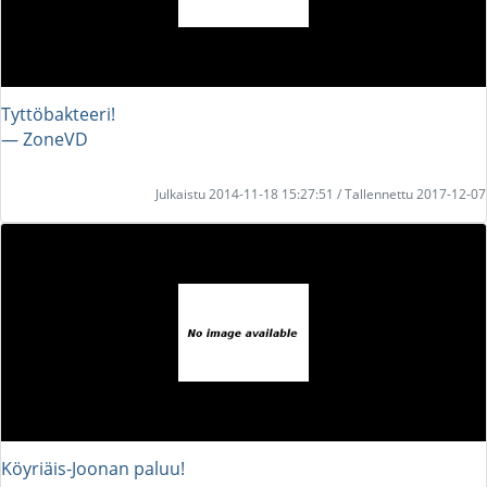
Tyttöbakteeri!
― ZoneVD
Julkaistu 2014-11-18 15:27:51 / Tallennettu 2017-12-07
Köyriäis-Joonan paluu!