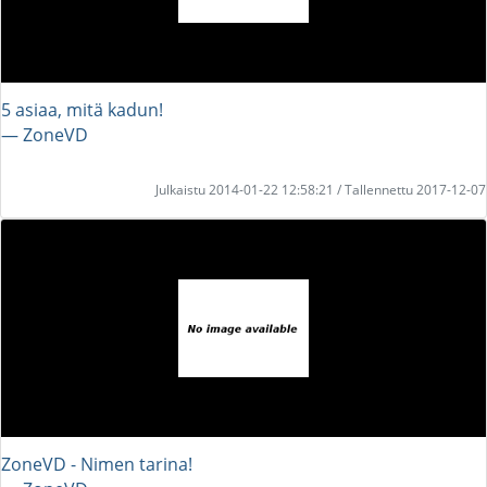
5 asiaa, mitä kadun!
― ZoneVD
Julkaistu 2014-01-22 12:58:21 / Tallennettu 2017-12-07
ZoneVD - Nimen tarina!