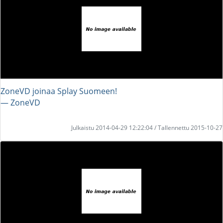
ZoneVD joinaa Splay Suomeen!
― ZoneVD
Julkaistu 2014-04-29 12:22:04 / Tallennettu 2015-10-27