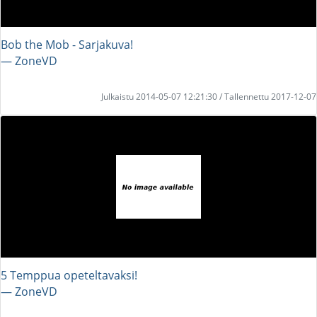
Bob the Mob - Sarjakuva!
― ZoneVD
Julkaistu 2014-05-07 12:21:30 / Tallennettu 2017-12-07
5 Temppua opeteltavaksi!
― ZoneVD