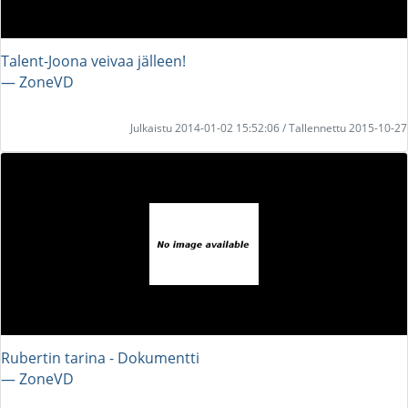
Talent-Joona veivaa jälleen!
― ZoneVD
Julkaistu 2014-01-02 15:52:06 / Tallennettu 2015-10-27
Rubertin tarina - Dokumentti
― ZoneVD