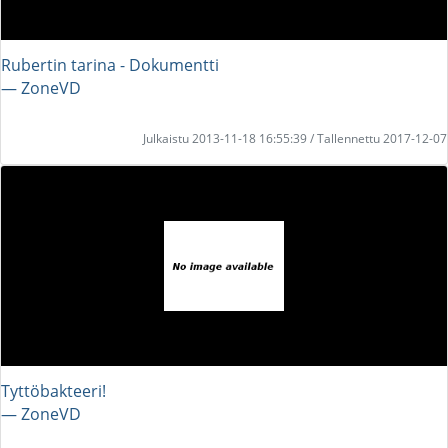
Rubertin tarina - Dokumentti
― ZoneVD
Julkaistu 2013-11-18 16:55:39 / Tallennettu 2017-12-07
Tyttöbakteeri!
― ZoneVD