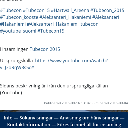
#Tubecon
#Tubecon15
#Hartwall_Areena
#Tubecon_2015
#Tubecon_kooste
#Aleksanteri_Hakaniemi
#Aleksanteri
#Hakaniemi
#Aleksanteri_Hakaniemi_tubecon
#youtube_suomi
#Tubecon15
I insamlingen
Tubecon 2015
Ursprungskälla:
https://www.youtube.com/watch?
v=J3oRqW8s5oY
Sidans beskrivning är från den ursprungliga källan
(YouTube).
Publicerad 2015-08-16 13:34:38 / Sparad 2015-09-04
Info
―
Sökanvisningar
―
Anvisning om hänvisningar
―
Kontaktinformation
―
Föreslå innehåll för insamling