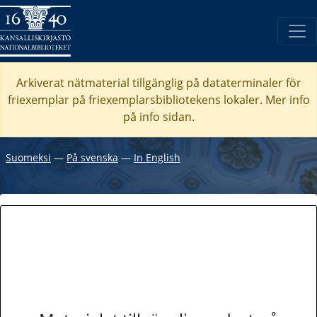
Arkiverat nätmaterial tillgänglig på dataterminaler för
friexemplar på friexemplarsbibliotekens lokaler. Mer info
på info sidan.
Suomeksi
―
På svenska
―
In English