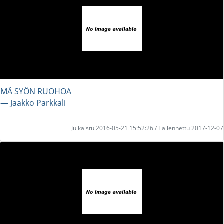
MÄ SYÖN RUOHOA
― Jaakko Parkkali
Julkaistu 2016-05-21 15:52:26 / Tallennettu 2017-12-07