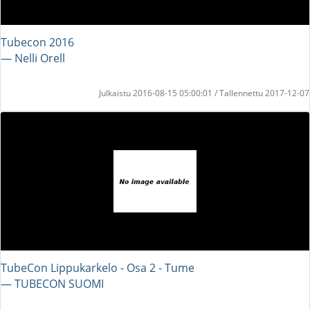
Tubecon 2016
― Nelli Orell
Julkaistu 2016-08-15 05:00:01 / Tallennettu 2017-12-07
TubeCon Lippukarkelo - Osa 2 - Tume
― TUBECON SUOMI