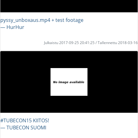
pyssy_unboxaus.mp4 + test footage
― HurHur
Julkaistu 2017-09-25 20:41:25 / Tallennettu 2018-03-16
#TUBECON15 KIITOS!
― TUBECON SUOMI