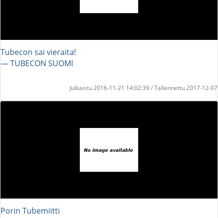
Tubecon sai vieraita!
― TUBECON SUOMI
Julkaistu 2016-11-21 14:02:39 / Tallennettu 2017-12-07
Porin Tubemiitti