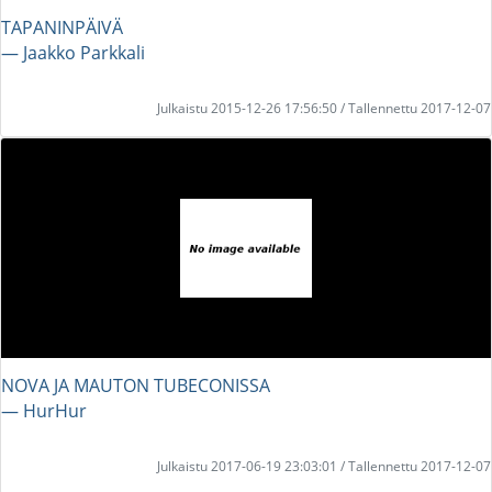
TAPANINPÄIVÄ
― Jaakko Parkkali
Julkaistu 2015-12-26 17:56:50 / Tallennettu 2017-12-07
NOVA JA MAUTON TUBECONISSA
― HurHur
Julkaistu 2017-06-19 23:03:01 / Tallennettu 2017-12-07