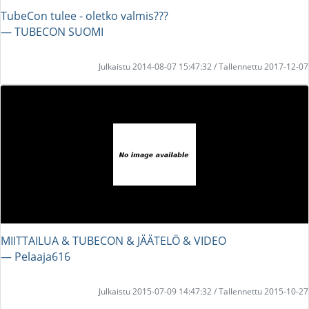
TubeCon tulee - oletko valmis???
― TUBECON SUOMI
Julkaistu 2014-08-07 15:47:32 / Tallennettu 2017-12-07
MIITTAILUA & TUBECON & JÄÄTELÖ & VIDEO
― Pelaaja616
Julkaistu 2015-07-09 14:47:32 / Tallennettu 2015-10-27