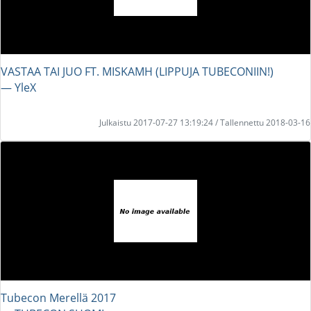
VASTAA TAI JUO FT. MISKAMH (LIPPUJA TUBECONIIN!)
― YleX
Julkaistu 2017-07-27 13:19:24 / Tallennettu 2018-03-16
Tubecon Merellä 2017