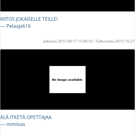
KIITOS JOKAISELLE TEILLE!
― Pelaaja616
Julkaistu 2015-08-17 15:40:16 / Tallennettu 2015-10-27
ÄLÄ ITKETÄ OPETTAJAA
― mmiisas