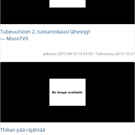
Tubeuutisten 2. tuotantokausi lähestyy!
― MoonTVfi
Julkaistu 2015-08-10 14:35:50 / Tallennettu 2015-10-27
Thilian pää räjähtää