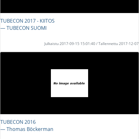
TUBECON 2017 - KIITOS
― TUBECON SUOMI
Julkaistu 2017-09-15 15:01:40 / Tallennettu 2017-12-07
TUBECON 2016
― Thomas Böckerman