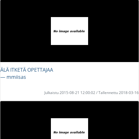
ÄLÄ ITKETÄ OPETTAJAA
― mmiisas
Julkaistu 2015-08-21 12:00:02 / Tallennettu 2018-03-16