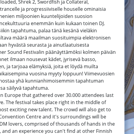
aded, Shrek 2, Swordfish ja Collateral,
ncelle ja progressiiviselle houselle ominaisia
mmenien miljoonien kuuntelijoiden suosion
ancekulttuuria enemmän kuin kukaan toinen DJ.
ikin tapahtuma, palaa tänä kesänä vieläkin
 valtava määrä maailman suosituimpia elektronisen
an hyvästä seurasta ja ainutlaatuisesta
mer Sound Festivalin päänäyttämöksi kolmen päivän
net ilmaan nousevat kädet, jyrisevä basso,
a tarjoaa elämyksiä, joita et löydä muilta
na aikaisempina vuosina myyty loppuun! Viimevuosien
s panostaa yhä kunnianhimoisemmin tapahtuman
ssa säilyvä tapahtuma.
ern Europe that gathered over 30.000 attendees last
 The festival takes place right in the middle of
ost exciting new talent. The crowd will also get to
 Convention Centre and it's surroundings will be
r EDM lovers, comprised of thousands of hands in the
 and an experience you can't find at other Finnish