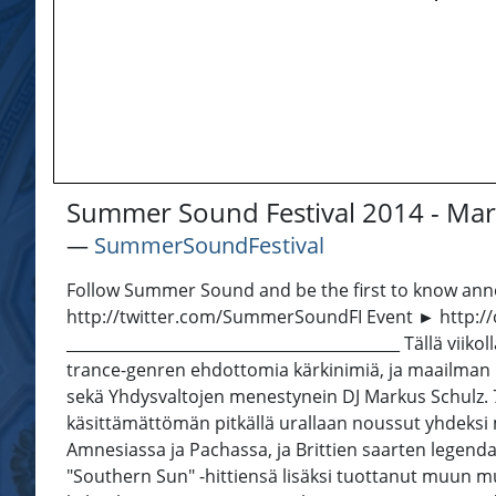
Summer Sound Festival 2014 - Mar
―
SummerSoundFestival
Follow Summer Sound and be the first to know an
http://twitter.com/SummerSoundFI Event ► http://on
___________________________________________ Tällä viik
trance-genren ehdottomia kärkinimiä, ja maailman h
sekä Yhdysvaltojen menestynein DJ Markus Schulz. 70
käsittämättömän pitkällä urallaan noussut yhdeksi 
Amnesiassa ja Pachassa, ja Brittien saarten legenda
"Southern Sun" -hittiensä lisäksi tuottanut muun 