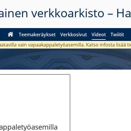
inen verkkoarkisto – H
Teemakeräykset
Verkkosivut
Videot
Twiitit
aatavilla vain vapaakappaletyöasemilla. Katso
infosta
lisää t
kappaletyöasemilla