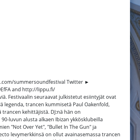
m.com/summersoundfestival Twitter ►
fFA and http://lippu.fi/
iä. Festivaalin seuraavat julkistetut esiintyjät ovat
ävä legenda, trancen kummisetä Paul Oakenfold,
 trancen kehittäjistä. DJ:nä hän on
0-luvun alusta alkaen Ibizan ykkösklubeilla
ien "Not Over Yet", "Bullet In The Gun" ja
ecto levymerkkinsä on ollut avainasemassa trancen