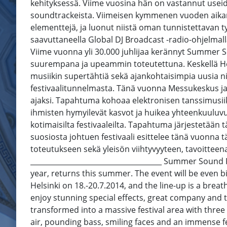
kehityksessä. Viime vuosina hän on vastannut useid
soundtrackeista. Viimeisen kymmenen vuoden aikana 
elementtejä, ja luonut niistä oman tunnistettavan t
saavuttaneella Global DJ Broadcast -radio-ohjelma
Viime vuonna yli 30.000 juhlijaa kerännyt Summer S
suurempana ja upeammin toteutettuna. Keskellä Hels
musiikin supertähtiä sekä ajankohtaisimpia uusia n
festivaalitunnelmasta. Tänä vuonna Messukeskus j
ajaksi. Tapahtuma kohoaa elektronisen tanssimusii
ihmisten hymyilevät kasvot ja huikea yhteenkuuluv
kotimaisilta festivaaleilta. Tapahtuma järjestetään
suosiosta johtuen festivaali esittelee tänä vuonn
toteutukseen sekä yleisön viihtyvyyteen, tavoittee
_____________________________________ Summer Sound 
year, returns this summer. The event will be even bi
Helsinki on 18.-20.7.2014, and the line-up is a brea
enjoy stunning special effects, great company and t
transformed into a massive festival area with three
air, pounding bass, smiling faces and an immense f