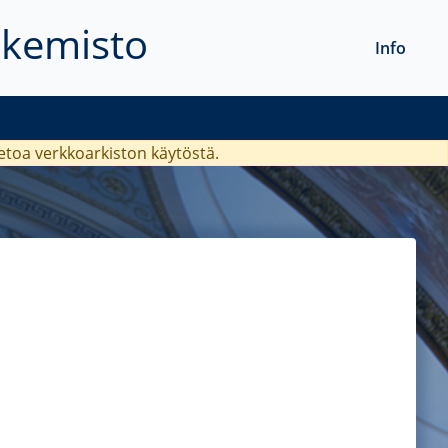
akemisto
Info
ietoa verkkoarkiston käytöstä.