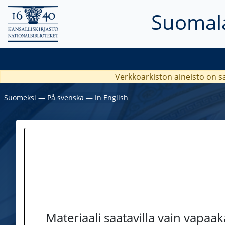
Suomala
Verkkoarkiston aineisto on s
Suomeksi
―
På svenska
―
In English
Materiaali saatavilla vain vapaa