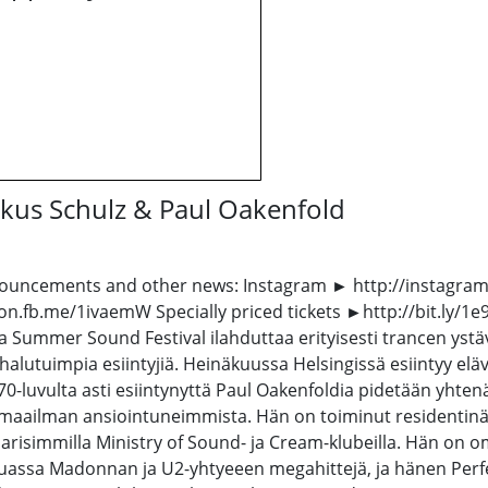
kus Schulz & Paul Oakenfold
nouncements and other news: Instagram ► http://instagra
.fb.me/1ivaemW Specially priced tickets ►http://bit.ly/1e9E
olla Summer Sound Festival ilahduttaa erityisesti trancen ystäv
alutuimpia esiintyjiä. Heinäkuussa Helsingissä esiintyy el
-luvulta asti esiintynyttä Paul Oakenfoldia pidetään yhtenä
maailman ansiointuneimmista. Hän on toiminut residentinä 9
arisimmilla Ministry of Sound- ja Cream-klubeilla. Hän on om
muassa Madonnan ja U2-yhtyeeen megahittejä, ja hänen Perf