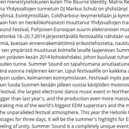
en menestyselokuvien kuten The Bourne Identity, Matrix Relo
Yhdysvaltojen tunnetuin DJ Markus Schulz on yhdistänyt tra
yylinsä. Esiintymisillään, Coldharbour-levymerkillään ja ky
llaan hän on henkilökohtaisesti muuttanut Yhdysvaltojen tr
ound Festival, Pohjoisen-Euroopan suurin elektronisen musi
inkiä 18.-20.7.2014 järjestettävällä festivaalilla nähdään
imiä, koetaan ennennäkemättömiä erikoistehosteita, nautita
a sen ympäristö muuttuvat kolmelle lavalle laajenevan Sum
kin ystävien kesän 2014 kohokohdaksi, johon kuuluvat tuhan
uuden tunne. Summer Sound on tapahtumana ainutlaatuinen, j
 tänä vuonna neljännen kerran. Liput festivaalille on kaikki
a täysin uuden, kolmannen esiintymislavan. Festivaali myö
naan luoda Suomen kesään jälleen vuosia kävijöiden muistoi
Festival, the largest electronic dance music event in North
gger than last year's, and the production even more massive.
thtaking mix of the world's biggest EDM superstars and the m
he unparalleled festival atmosphere. This year the Helsinki
 stages for three days. It will be the summer's highlight fo
eeling of unity. Summer Sound is a completely unique event,